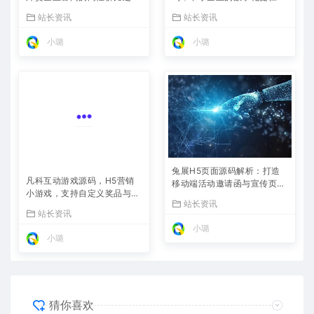
选，内置SEO省心落地
站长资讯
站长资讯
小璐
小璐
兔展H5页面源码解析：打造
凡科互动游戏源码，H5营销
移动端活动邀请函与宣传页的
小游戏，支持自定义奖品与分
利器
站长资讯
享
站长资讯
小璐
小璐
猜你喜欢