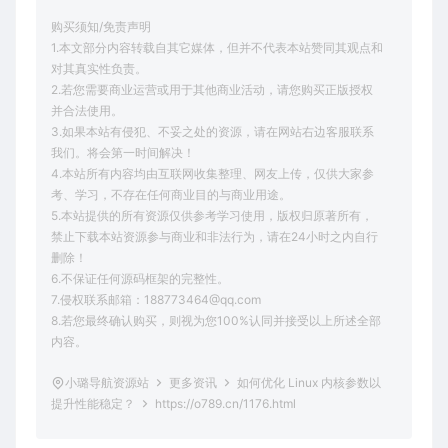
购买须知/免责声明
1.本文部分内容转载自其它媒体，但并不代表本站赞同其观点和
对其真实性负责。
2.若您需要商业运营或用于其他商业活动，请您购买正版授权
并合法使用。
3.如果本站有侵犯、不妥之处的资源，请在网站右边客服联系
我们。将会第一时间解决！
4.本站所有内容均由互联网收集整理、网友上传，仅供大家参
考、学习，不存在任何商业目的与商业用途。
5.本站提供的所有资源仅供参考学习使用，版权归原著所有，
禁止下载本站资源参与商业和非法行为，请在24小时之内自行
删除！
6.不保证任何源码框架的完整性。
7.侵权联系邮箱：188773464@qq.com
8.若您最终确认购买，则视为您100%认同并接受以上所述全部
内容。
小璐导航资源站
更多资讯
如何优化 Linux 内核参数以
提升性能稳定？
https://o789.cn/1176.html