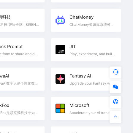
仞科技
ChatMoney
壁仞科技 智绘全球 | BIRENTECH 壁仞科技创立于2019年，致力于研发原创性的通用计算体系，建立高效的软硬件平台，同时在智能计算领域提供一体化的解决方案。从发展路径上，壁仞科技将首先聚焦云端通用智能计算，逐步在人工智能训练和推理、图形渲染、高性能通用计算等多个领域赶超现有解决方案，实现国产高端通用智能计算芯片的突破。
ChatMoney知识库系统可以进行机器人角色设定、知识库训练、 发布/分享机器人，同时还带有AI智能对话， 无限场景AI创作等强大功能， 支持ChatGPT、ChatGLM、文心一言、讯飞星火及本地大模型，并且拥有多种第三方渠道对接能力。适用于AI教培，个人学习，个人创作，个人文档整理，企业 智能客服、企业智能文档、专家顾问助理 等多种个人及企业商业场景，具有较大的商业 推广价值！
ack Prompt
JIT
A platform to share and discover amazing AI prompts and resources.
Play, experiment, and build with AI
waAI
Fantasy AI
NuwaAI数字人是个性化数字IP创作平台，快速复刻用户声音与思维，助力内容创作与获客。
Upgrade your Fantasy with a next-level AI Companion Platform. Create, Chat, and Connect. Your Fantasy, your Way!
nkFox
Microsoft
LinkFox是领克狐科技专为跨境电商提供的AI工具，为跨境卖家提供AI模特/商品图模特/AI穿衣/换脸以及各种做图/场景图/商品视频等AI工具服务，为中国百万跨境卖家降本增效。
Accelerate your AI transformation with Microsoft Marketplace—your trusted source to find, try, and buy cloud solutions, AI apps, and agents to meet your business needs.