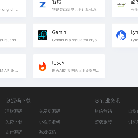
智谱
酷
Converting plain english to RegEx with Natural Language Processing
智谱是由清华大学计算机系技术成果转化而来的公司，致力于打造新一代认知智能通用模型。公司合作研发了双语千亿级超大规模预训练模型GLM-130B，并构建了高精度通用知识图谱，形成数据与知识双轮驱动的认知引擎，基于此模型打造了ChatGLM（chatglm.cn）。此外，智谱还推出了认知大模型平台Bigmodel.ai，包括CodeGeeX和CogView等产品，提供智能API服务，链接物理世界的亿级用户、赋能元宇宙数字人、成为具身机器人的基座，赋予机器像人一样“思考”的能力。
Gemini
Ly
Assemble, configure, and deploy autonomous AI Agents in your browser.
Gemini is a regulated cryptocurrency exchange trusted by millions of users and institutions worldwide. Our developer platform gives you secure, reliable access to crypto markets through REST APIs, WebSocket feeds, and FIX connections.
助火AI
n1n 是大模型 LLM API 服务提供商, 国内 OpenRouter 平替, 直连无需代理, 支持 Gemini API、Deepseek API、OpenAI API、ChatGPT API、Claude API、Qwen API、Kimi API 等 400 余个 LLM 大模型API接口, 低延迟高并发、稳定可靠的 LLM 大模型API服务, 助力开发者以极低成本快速集成 LLM 大模型API 能力.
助火AI提供智能商业摄影与设计服务，支持多场景模特试衣与商品精修
源码下载
行业资讯
理财源码
交易所源码
短信营销
自媒
免费下载
小程序源码
游戏搬砖
引流
支付源码
游戏源码