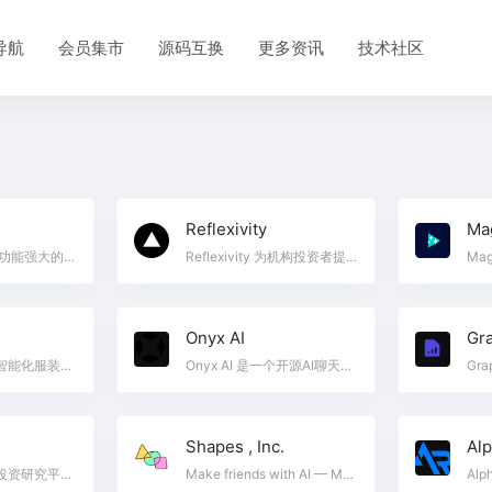
导航
会员集市
源码互换
更多资讯
技术社区
Reflexivity
Ma
Walles.AI是一款功能强大的AI助手，通过Chrome扩展的形式，为用户提供了便捷的网页浏览、PDF文档处理、YouTube视频摘要等功能。无论是提升工作效率，还是优化学习过程，Walles.AI都能为用户提供即时的智能支持，帮助用户快速获取所需信息。其独特的集成功能使得它在众多AI助手工具中脱颖而出，成为工作和学习中的得力助手。如果你希望提高工作效率，简化信息处理流程，Walles.AI无疑是一个值得一试的智能工具。
Reflexivity 为机构投资者提供基于可信数据和可解释AI的快速投资分析解决方案
Onyx AI
Gr
AI模特商店提供智能化服装展示和图像处理服务，提升电商视觉效果。
Onyx AI 是一个开源AI聊天平台，连接文档、应用和团队，提升协作与生产力
Shapes , Inc.
Al
是一个基于AI的投资研究平台，提供全面的财务报告和市场分析
Make friends with AI — Meet Shapes, #1 Most Customizable AI. ✓ Design your own with unlimited freedom ✓ Infinite Roleplay with multiple AIs ✓ 1M+ Shapes ✓ Set Unlimited Knowledge • Custom Commands • Relationships ✓ Shapes can reach out to you first ✓ MEMES • GIFS • VOICE MESSAGES • GOOD TIMES