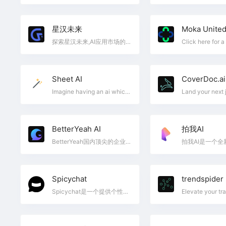
星汉未来
Moka Unite
探索星汉未来,AI应用市场的创新技术与智能解决方案。涵盖数据分析、自动化工具、AI画图、文字转语音、智能助手、行业应用等,推动科技进步与创新。提供高效的AI技术服务,全面满足各行业需求。
Sheet AI
CoverDoc.ai
Imagine having an ai which can remeber stuff right inside google sheet to do repetitive tasks for you.
BetterYeah AI
拍我AI
BetterYeah国内顶尖的企业级AI智能体（Agent）开发平台，集成最全最新大模型与多模态知识库，支持零代码工作流编排与插件扩展。企业可快速构建私有化部署的生产级Agent应用，轻松实现客服、营销、销售等场景智能化升级。API/SDK无缝对接现有系统，显著提升效率降低成本，已为100+企业提供AI落地全链路服务。立即免费获取适合您行业的专属解决方案！
Spicychat
trendspider
Spicychat是一个提供个性化AI聊天体验的平台，用户可以创建和互动各种角色。