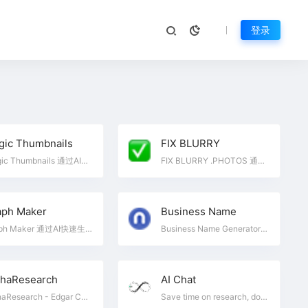
登录
gic Thumbnails
FIX BLURRY
Magic Thumbnails 通过AI生成YouTube缩略图，提升视频吸引力
FIX BLURRY .PHOTOS 通过AI技术快速修复模糊照片，提升图像质量，完全免费，无需注册
aph Maker
Business Name
Graph Maker 通过AI快速生成图表，轻松可视化数据
Business Name Generator Namelix利用人工智能生成短小且易记的品牌名称，助力新兴企业树立独特形象
phaResearch
AI Chat
AlphaResearch - Edgar Company Search - Search through millions of companies documents, filings, transcripts for insights.
Save time on research, documents management, and content generation. AI Chat includes Gemini, ChatGPT, Claude, Grok & more - without switching apps.