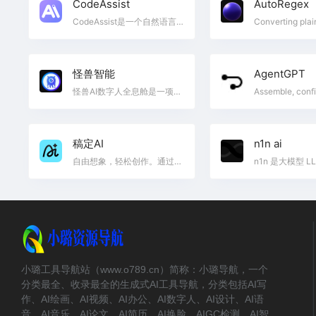
CodeAssist
AutoRegex
CodeAssist是一个自然语言聊天机器人，能在IDE中编写代码并回答问题。
怪兽智能
AgentGPT
怪兽AI数字人全息舱是一项颠覆性的科技创新，通过先进的激光投影技术和3D扫描技术，将现实中的人物完美地转化为数字化形象，并在真实环境中展示。数字人交互系统可以与各种显示设备进行对接，充分发挥数字人交互的功能。可以结合OLED屏、LCD屏或全息投影等实现数字人交互互动。
稿定AI
n1n ai
自由想象，轻松创作。通过灵感激发创意，以用户真实场景为切入，通过 AI 能力的介入，使用上降低门槛，为用户提供智能、极简、易用、高效的AI创意社区。
小璐工具导航站（www.o789.cn）简称：小璐导航，一个
分类最全、收录最全的生成式AI工具导航，分类包括AI写
作、AI绘画、AI视频、AI办公、AI数字人、AI设计、AI语
音、AI音乐、AI论文、AI简历、AI换脸、AIGC检测、AI智