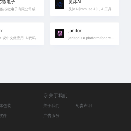
芯微电子
灵沐AI
合肥酷芯微电子有限公司成立于2011年7月，致力于成为全球智能芯片领导者。公司依托智能感知、智能计算、智能传输三大核心技术，通过自主研发芯片核心架构、核心IP，提供专用于人工智能的高性能低功耗芯片及相关工具链解决方案。产品主要应用于融合成像、智能机器人、无线通信、AR/VR等多个领域。；
灵沐AI(Immuse AI)，AI工具官方原版，支持基于4.0GPT的AI聊天。您身边最可靠的AI工具聚合平台。
nx
janitor
Lynx-说中文做应用-AI代码一键生成平台，基于lynx-ai，lynx-ai基于AI，lynx-ai基于Lynx，lynx-ai基于Lynx-说中文做应用，lynx-ai基于Lynx-说中文做应用-AI代码一键生成平台，lynx-ai基于Lynx-说中文做应用-AI代码一键
janitor is a platform for creators building immersive worlds and readers seeking living stories. We are where human creativity meets ai magic.
关于我们
体包装
关于我们
免责声明
软件
广告服务