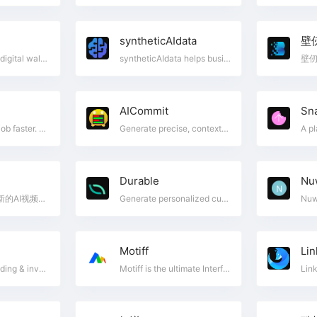
d
syntheticAIdata
壁
Click here for a digital wallet, virtual prepaid card, domestic/international money transfer, and kiosk/smart cashier solutions from Fintech payment services!
syntheticAIdata helps businesses overcome the challenge of acquiring high-quality synthetic data for training their vision AI models.
AICommit
Sn
Land your next job faster. Write personalized, high-impact cover letters & ace interviews with CoverDoc's AI assistant. No AI expertise needed!
Generate precise, context‑aware commit messages in one click. Works across IntelliJ IDEA, WebStorm and more. Privacy‑first with local processing.
Durable
Nu
拍我AI是一个全新的AI视频创意平台，将您的创意和想象力转化为精彩的视频内容。在这里，你可以通过文字，图片等描述方式来创作精彩视频。此外平台还通过各种特效模版，内容灵感等的呈现来为你提供丰富的创意，帮助用户更好的创作内容。
Generate personalized custom software with Generative AI, without ever touching code.
Motiff
Li
Elevate your trading & investing with TrendSpider: the all-in-one platform for real-time data, time-saving automation & sophisticated market research.
Motiff is the ultimate Interface AI design tool, powered by AI, offering comprehensive UI/UX design features, prototyping, and Develop Mode. Design all-in-one, online.