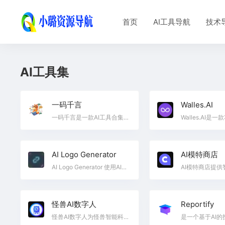
首页
AI工具导航
技术
AI工具集
一码千言
Walles.AI
一码千言是一款AI工具合集平台，涵盖了工作、学习、生活所需的AI在线工具。让工作和学习更简单，让生活和社会更美好
AI Logo Generator
AI模特商店
AI Logo Generator 使用AI快速生成个性化商标，助力品牌创立与推广
怪兽AI数字人
Reportify
怪兽AI数字人为怪兽智能科技推出的产品，包含全息交互数字人、3D超写实交互数字人，AIGC生产、SaaS管理和直播服务平台。创始团队来自怪兽智能大数据平台，在互联网、物联网、智能软硬件等领域积累了丰富的行业经验，致力于打造全球领先的AIGC数字人智能平台。通过真人形象克隆、真人声音克隆、孪生姿态合成、唇形同步驱动、实时视频渲染、多素材集成人工智能等核心技术及模块式交付SAAS及应用软件系统，帮助客户实现数字人的短视频内容生产创作及直播宣传。怪兽AI为品牌商家及本地生活商家提供数字人克隆、数字人短视频生成、数字人直播解决方案、3D超写实全息交互屏及数字人交互解决方案。