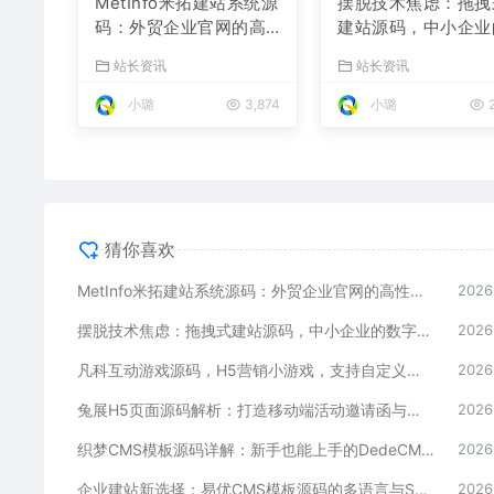
MetInfo米拓建站系统源
摆脱技术焦虑：拖拽
码：外贸企业官网的高
建站源码，中小企业
性价比之选，内置SEO
数字化捷径
站长资讯
站长资讯
省心落地
小璐
3,874
小璐
2
猜你喜欢
MetInfo米拓建站系统源码：外贸企业官网的高性价比之选，内置SEO省心落地
2026
摆脱技术焦虑：拖拽式建站源码，中小企业的数字化捷径
2026
凡科互动游戏源码，H5营销小游戏，支持自定义奖品与分享
2026
兔展H5页面源码解析：打造移动端活动邀请函与宣传页的利器
2026
织梦CMS模板源码详解：新手也能上手的DedeCMS二次开发与建站指南
2026
企业建站新选择：易优CMS模板源码的多语言与SEO优势
2026