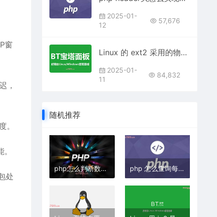
2025-01-
57,676
12
CP窗
Linux 的 ext2 采用的物理结构是什么？
2025-01-
84,832
11
延迟，
随机推荐
速度。
能。
php怎么判断数组里面是否存在某元素
php 怎么查询每个月的销量
据包处