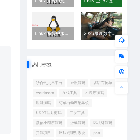
Linux 系统中恶意软件和病毒入侵及传播问题如何应对？
Linux 里 ip2 是什么驱动？
Linux 系统中服务端口无法访问怎么处理？
2026最新数字钱包源码_支持多链+Defi挖矿功能
热门标签
秒合约交易平台
金融源码
多语言抢单
wordpress
在线工具
小程序源码
理财源码
订单自动匹配系统
USDT理财源码
开发工具
微信小程序源码
游戏源码
区块链源码
开源项目
区块链理财系统
php