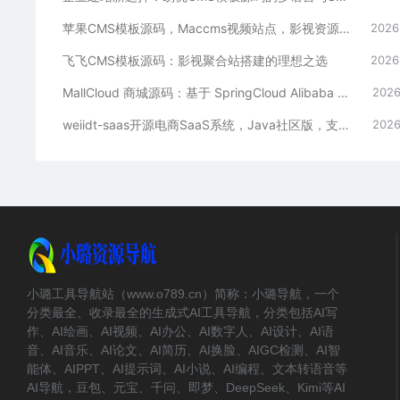
苹果CMS模板源码，Maccms视频站点，影视资源站模板首选
2026
飞飞CMS模板源码：影视聚合站搭建的理想之选
2026
MallCloud 商城源码：基于 SpringCloud Alibaba 的高并发电商系统深度解析
2026
weiidt-saas开源电商SaaS系统，Java社区版，支持多租户与插件化扩展
2026
小璐工具导航站（www.o789.cn）简称：小璐导航，一个
分类最全、收录最全的生成式AI工具导航，分类包括AI写
作、AI绘画、AI视频、AI办公、AI数字人、AI设计、AI语
音、AI音乐、AI论文、AI简历、AI换脸、AIGC检测、AI智
能体、AIPPT、AI提示词、AI小说、AI编程、文本转语音等
AI导航，豆包、元宝、千问、即梦、DeepSeek、Kimi等AI