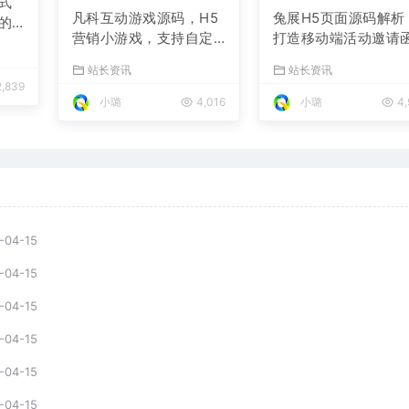
式
凡科互动游戏源码，H5
兔展H5页面源码解析
的
营销小游戏，支持自定
打造移动端活动邀请
义奖品与分享
与宣传页的利器
站长资讯
站长资讯
,839
小璐
4,016
小璐
4,
-04-15
-04-15
-04-15
-04-15
-04-15
-04-15