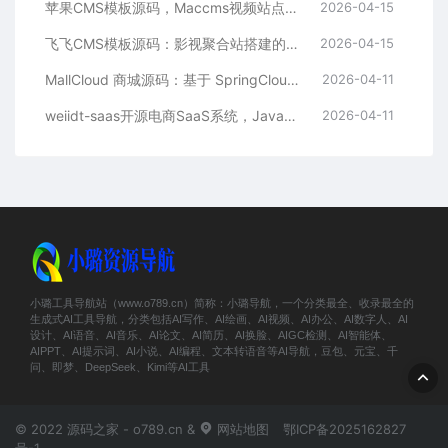
苹果CMS模板源码，Maccms视频站点，影视资源站模板首选
2026-04-15
飞飞CMS模板源码：影视聚合站搭建的理想之选
2026-04-15
MallCloud 商城源码：基于 SpringCloud Alibaba 的高并发电商系统深度解析
2026-04-11
weiidt-saas开源电商SaaS系统，Java社区版，支持多租户与插件化扩展
2026-04-11
小璐工具导航站（www.o789.cn）简称：小璐导航，一个分类最全、收录最全的
生成式AI工具导航，分类包括AI写作、AI绘画、AI视频、AI办公、AI数字人、AI
设计、AI语音、AI音乐、AI论文、AI简历、AI换脸、AIGC检测、AI智能体、
AIPPT、AI提示词、AI小说、AI编程、文本转语音等AI导航，豆包、元宝、千
问、即梦、DeepSeek、Kimi等AI工具
© 2022 源码之家 - o789.cn &
网站地图
鄂ICP备2025162827