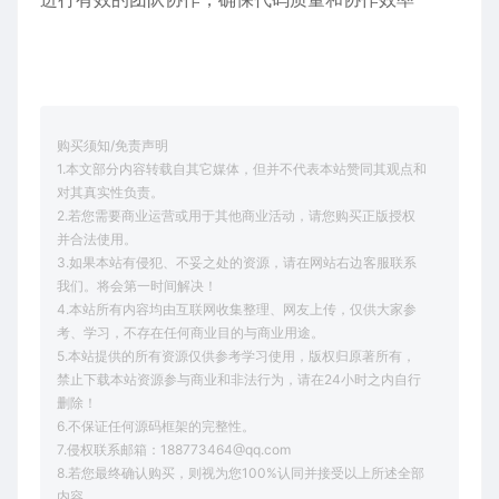
购买须知/免责声明
1.本文部分内容转载自其它媒体，但并不代表本站赞同其观点和
对其真实性负责。
2.若您需要商业运营或用于其他商业活动，请您购买正版授权
并合法使用。
3.如果本站有侵犯、不妥之处的资源，请在网站右边客服联系
我们。将会第一时间解决！
4.本站所有内容均由互联网收集整理、网友上传，仅供大家参
考、学习，不存在任何商业目的与商业用途。
5.本站提供的所有资源仅供参考学习使用，版权归原著所有，
禁止下载本站资源参与商业和非法行为，请在24小时之内自行
删除！
6.不保证任何源码框架的完整性。
7.侵权联系邮箱：188773464@qq.com
8.若您最终确认购买，则视为您100%认同并接受以上所述全部
内容。