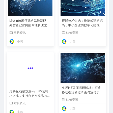
MetInfo米拓建站系统源码：
摆脱技术焦虑：拖拽式建站源
外贸企业官网的高性价比之
码，中小企业的数字化捷径
选，内置SEO省心落地
站长资讯
站长资讯
小璐
小璐
兔展H5页面源码解析：打造
凡科互动游戏源码，H5营销
移动端活动邀请函与宣传页的
小游戏，支持自定义奖品与分
利器
站长资讯
享
站长资讯
小璐
小璐