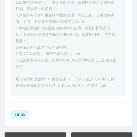
3.如果本站有侵犯、不妥之处的资源，请在网站右边客服联系
我们。将会第一时间解决！
4.本站所有内容均由互联网收集整理、网友上传，仅供大家参
考、学习，不存在任何商业目的与商业用途。
5.本站提供的所有资源仅供参考学习使用，版权归原著所有，
禁止下载本站资源参与商业和非法行为，请在24小时之内自行
删除！
6.不保证任何源码框架的完整性。
7.侵权联系邮箱：188773464@qq.com
8.若您最终确认购买，则视为您100%认同并接受以上所述全部
内容。
小璐导航资源站
更多资讯
Linux 下嵌入式 ARM 汇编
优化的推荐配置是什么？
https://o789.cn/1314.html
Linux