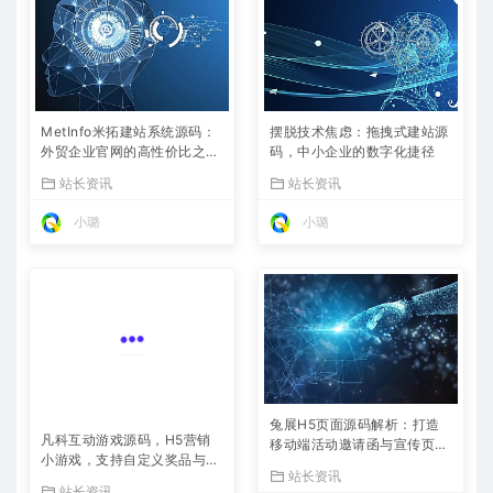
MetInfo米拓建站系统源码：
摆脱技术焦虑：拖拽式建站源
外贸企业官网的高性价比之
码，中小企业的数字化捷径
选，内置SEO省心落地
站长资讯
站长资讯
小璐
小璐
兔展H5页面源码解析：打造
凡科互动游戏源码，H5营销
移动端活动邀请函与宣传页的
小游戏，支持自定义奖品与分
利器
站长资讯
享
站长资讯