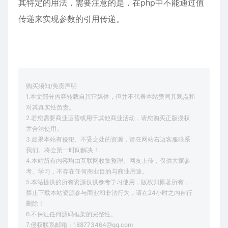
其特定的用法，需要注意的是，在php中不能通过值
传递来实现参数的引用传递。
购买须知/免责声明
1.本文部分内容转载自其它媒体，但并不代表本站赞同其观点和
对其真实性负责。
2.若您需要商业运营或用于其他商业活动，请您购买正版授权
并合法使用。
3.如果本站有侵犯、不妥之处的资源，请在网站右边客服联系
我们。将会第一时间解决！
4.本站所有内容均由互联网收集整理、网友上传，仅供大家参
考、学习，不存在任何商业目的与商业用途。
5.本站提供的所有资源仅供参考学习使用，版权归原著所有，
禁止下载本站资源参与商业和非法行为，请在24小时之内自行
删除！
6.不保证任何源码框架的完整性。
7.侵权联系邮箱：188773464@qq.com