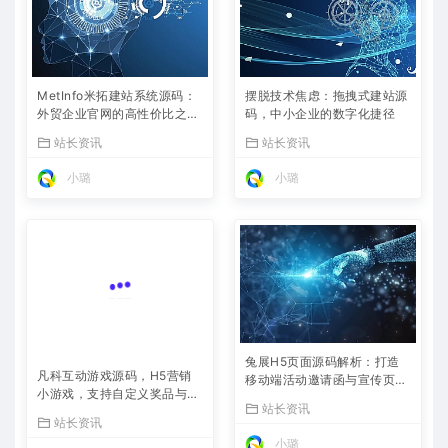
MetInfo米拓建站系统源码：
摆脱技术焦虑：拖拽式建站源
外贸企业官网的高性价比之
码，中小企业的数字化捷径
选，内置SEO省心落地
站长资讯
站长资讯
小璐
小璐
兔展H5页面源码解析：打造
凡科互动游戏源码，H5营销
移动端活动邀请函与宣传页的
小游戏，支持自定义奖品与分
利器
站长资讯
享
站长资讯
小璐