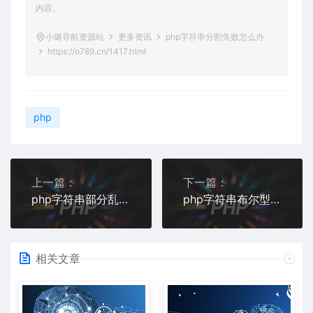
内容。
小璐导航资源站
更多资讯
php字符串分割失败怎么办
https://o789.cn/1417.html
php
上一篇：
下一篇：
php字符串部分乱码怎么办
php字符串布尔型是什么
相关文章