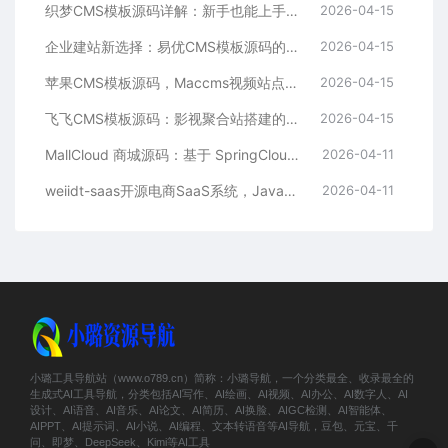
织梦CMS模板源码详解：新手也能上手的DedeCMS二次开发与建站指南
2026-04-15
企业建站新选择：易优CMS模板源码的多语言与SEO优势
2026-04-15
苹果CMS模板源码，Maccms视频站点，影视资源站模板首选
2026-04-15
飞飞CMS模板源码：影视聚合站搭建的理想之选
2026-04-15
MallCloud 商城源码：基于 SpringCloud Alibaba 的高并发电商系统深度解析
2026-04-11
weiidt-saas开源电商SaaS系统，Java社区版，支持多租户与插件化扩展
2026-04-11
小璐工具导航站（www.o789.cn）简称：小璐导航，一个分类最全、收录最全的
生成式AI工具导航，分类包括AI写作、AI绘画、AI视频、AI办公、AI数字人、AI
设计、AI语音、AI音乐、AI论文、AI简历、AI换脸、AIGC检测、AI智能体、
AIPPT、AI提示词、AI小说、AI编程、文本转语音等AI导航，豆包、元宝、千
问、即梦、DeepSeek、Kimi等AI工具