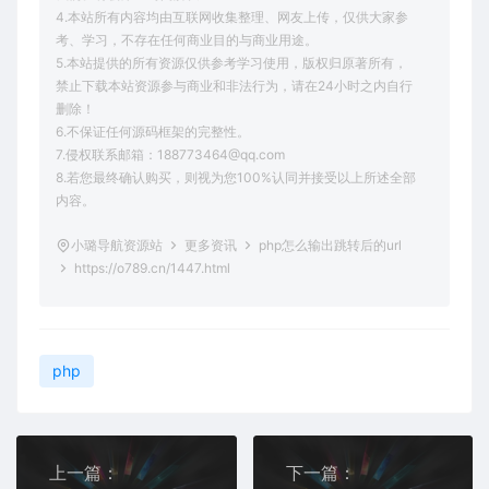
4.本站所有内容均由互联网收集整理、网友上传，仅供大家参
考、学习，不存在任何商业目的与商业用途。
5.本站提供的所有资源仅供参考学习使用，版权归原著所有，
禁止下载本站资源参与商业和非法行为，请在24小时之内自行
删除！
6.不保证任何源码框架的完整性。
7.侵权联系邮箱：188773464@qq.com
8.若您最终确认购买，则视为您100%认同并接受以上所述全部
内容。
小璐导航资源站
更多资讯
php怎么输出跳转后的url
https://o789.cn/1447.html
php
上一篇：
下一篇：