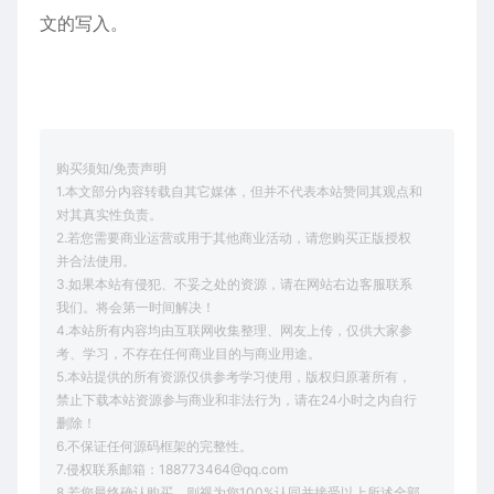
文的写入。
购买须知/免责声明
1.本文部分内容转载自其它媒体，但并不代表本站赞同其观点和
对其真实性负责。
2.若您需要商业运营或用于其他商业活动，请您购买正版授权
并合法使用。
3.如果本站有侵犯、不妥之处的资源，请在网站右边客服联系
我们。将会第一时间解决！
4.本站所有内容均由互联网收集整理、网友上传，仅供大家参
考、学习，不存在任何商业目的与商业用途。
5.本站提供的所有资源仅供参考学习使用，版权归原著所有，
禁止下载本站资源参与商业和非法行为，请在24小时之内自行
删除！
6.不保证任何源码框架的完整性。
7.侵权联系邮箱：188773464@qq.com
8.若您最终确认购买，则视为您100%认同并接受以上所述全部