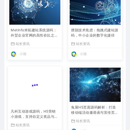
MetInfo米拓建站系统源码：
摆脱技术焦虑：拖拽式建站源
外贸企业官网的高性价比之
码，中小企业的数字化捷径
选，内置SEO省心落地
站长资讯
站长资讯
小璐
小璐
兔展H5页面源码解析：打造
凡科互动游戏源码，H5营销
移动端活动邀请函与宣传页的
小游戏，支持自定义奖品与分
利器
站长资讯
享
站长资讯