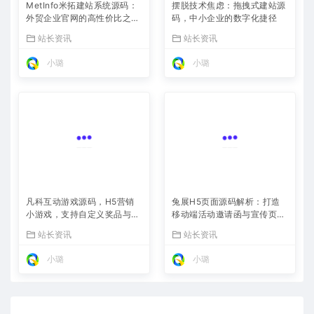
MetInfo米拓建站系统源码：
摆脱技术焦虑：拖拽式建站源
外贸企业官网的高性价比之
码，中小企业的数字化捷径
选，内置SEO省心落地
站长资讯
站长资讯
小璐
小璐
凡科互动游戏源码，H5营销
兔展H5页面源码解析：打造
小游戏，支持自定义奖品与分
移动端活动邀请函与宣传页的
享
利器
站长资讯
站长资讯
小璐
小璐