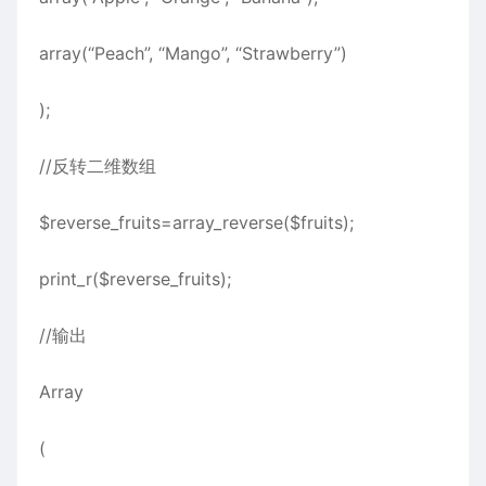
array(“Peach”, “Mango”, “Strawberry”)
);
//反转二维数组
$reverse_fruits=array_reverse($fruits);
print_r($reverse_fruits);
//输出
Array
(