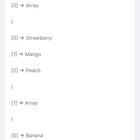
[0] => Array
(
[0] => Strawberry
[1] => Mango
[2] => Peach
)
[1] => Array
(
[0] => Banana