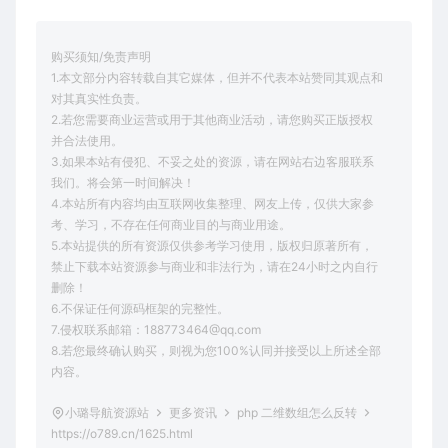
购买须知/免责声明
1.本文部分内容转载自其它媒体，但并不代表本站赞同其观点和
对其真实性负责。
2.若您需要商业运营或用于其他商业活动，请您购买正版授权
并合法使用。
3.如果本站有侵犯、不妥之处的资源，请在网站右边客服联系
我们。将会第一时间解决！
4.本站所有内容均由互联网收集整理、网友上传，仅供大家参
考、学习，不存在任何商业目的与商业用途。
5.本站提供的所有资源仅供参考学习使用，版权归原著所有，
禁止下载本站资源参与商业和非法行为，请在24小时之内自行
删除！
6.不保证任何源码框架的完整性。
7.侵权联系邮箱：188773464@qq.com
8.若您最终确认购买，则视为您100%认同并接受以上所述全部
内容。
小璐导航资源站
更多资讯
php 二维数组怎么反转
https://o789.cn/1625.html