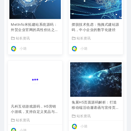
MetInfo米拓建站系统源码：
摆脱技术焦虑：拖拽式建站源
外贸企业官网的高性价比之
码，中小企业的数字化捷径
选，内置SEO省心落地
站长资讯
站长资讯
小璐
小璐
兔展H5页面源码解析：打造
凡科互动游戏源码，H5营销
移动端活动邀请函与宣传页的
小游戏，支持自定义奖品与分
利器
站长资讯
享
站长资讯
小璐
小璐