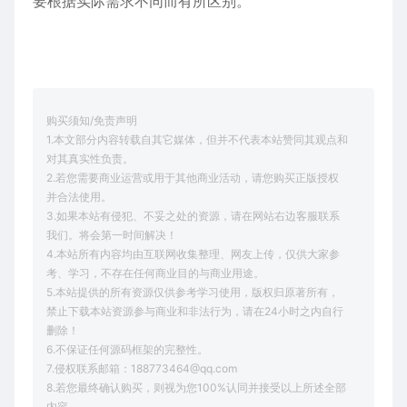
要根据实际需求不同而有所区别。
购买须知/免责声明
1.本文部分内容转载自其它媒体，但并不代表本站赞同其观点和
对其真实性负责。
2.若您需要商业运营或用于其他商业活动，请您购买正版授权
并合法使用。
3.如果本站有侵犯、不妥之处的资源，请在网站右边客服联系
我们。将会第一时间解决！
4.本站所有内容均由互联网收集整理、网友上传，仅供大家参
考、学习，不存在任何商业目的与商业用途。
5.本站提供的所有资源仅供参考学习使用，版权归原著所有，
禁止下载本站资源参与商业和非法行为，请在24小时之内自行
删除！
6.不保证任何源码框架的完整性。
7.侵权联系邮箱：188773464@qq.com
8.若您最终确认购买，则视为您100%认同并接受以上所述全部
内容。