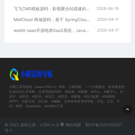
飞飞CMS模板源码：影视聚合站搭建的理想之选
2026-04-15
MallCloud 商城源码：基于 SpringCloud Alibaba 的高并发电商系统深度解析
2026-04-11
weiidt-saas开源电商SaaS系统，Java社区版，支持多租户与插件化扩展
2026-04-11
小璐工具导航站（www.o789.cn）简称：小璐导航，一个分类最全、收录最全的
生成式AI工具导航，分类包括AI写作、AI绘画、AI视频、AI办公、AI数字人、AI
设计、AI语音、AI音乐、AI论文、AI简历、AI换脸、AIGC检测、AI智能体、
AIPPT、AI提示词、AI小说、AI编程、文本转语音等AI导航，豆包、元宝、千
问、即梦、DeepSeek、Kimi等AI工具
© 2022 源码之家 - o789.cn &
网站地图
鄂ICP备2025162827
号-1