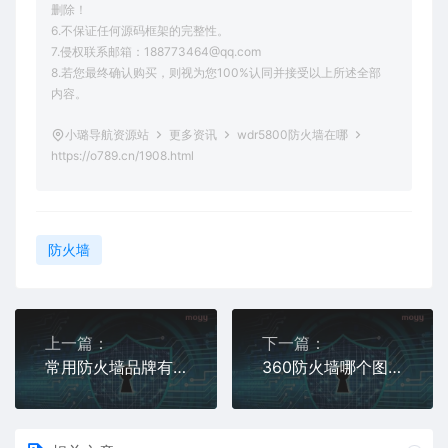
删除！
6.不保证任何源码框架的完整性。
7.侵权联系邮箱：188773464@qq.com
8.若您最终确认购买，则视为您100%认同并接受以上所述全部
内容。
小璐导航资源站
更多资讯
wdr5800防火墙在哪
https://o789.cn/1908.html
防火墙
上一篇：
下一篇：
常用防火墙品牌有哪些
360防火墙哪个图标是