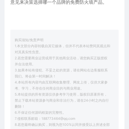
意见来决策选择哪一个品牌的免费防火墙产品。
购买须知/免责声明
1.本文部分内容转载自其它媒体，但并不代表本站赞同其观点和
对其真实性负责。
2.若您需要商业运营或用于其他商业活动，请您购买正版授权
并合法使用。
3.如果本站有侵犯、不妥之处的资源，请在网站右边客服联系
我们。将会第一时间解决！
4.本站所有内容均由互联网收集整理、网友上传，仅供大家参
考、学习，不存在任何商业目的与商业用途。
5.本站提供的所有资源仅供参考学习使用，版权归原著所有，
禁止下载本站资源参与商业和非法行为，请在24小时之内自行
删除！
6.不保证任何源码框架的完整性。
7.侵权联系邮箱：188773464@qq.com
8.若您最终确认购买，则视为您100%认同并接受以上所述全部