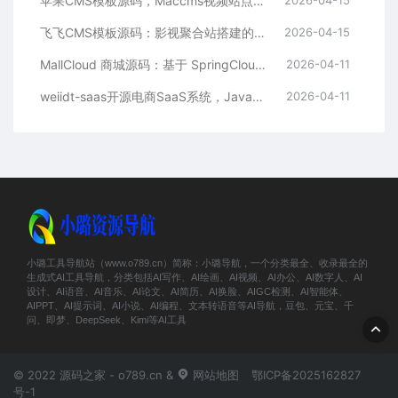
苹果CMS模板源码，Maccms视频站点，影视资源站模板首选
2026-04-15
飞飞CMS模板源码：影视聚合站搭建的理想之选
2026-04-15
MallCloud 商城源码：基于 SpringCloud Alibaba 的高并发电商系统深度解析
2026-04-11
weiidt-saas开源电商SaaS系统，Java社区版，支持多租户与插件化扩展
2026-04-11
小璐工具导航站（www.o789.cn）简称：小璐导航，一个分类最全、收录最全的
生成式AI工具导航，分类包括AI写作、AI绘画、AI视频、AI办公、AI数字人、AI
设计、AI语音、AI音乐、AI论文、AI简历、AI换脸、AIGC检测、AI智能体、
AIPPT、AI提示词、AI小说、AI编程、文本转语音等AI导航，豆包、元宝、千
问、即梦、DeepSeek、Kimi等AI工具
© 2022 源码之家 - o789.cn &
网站地图
鄂ICP备2025162827
号-1