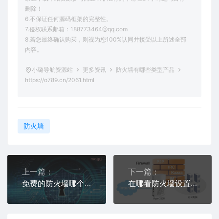
删除！
6.不保证任何源码框架的完整性。
7.侵权联系邮箱：188773464@qq.com
8.若您最终确认购买，则视为您100%认同并接受以上所述全部
内容。
小璐导航资源站
更多资讯
防火墙有哪些类型产品
https://o789.cn/2061.html
防火墙
上一篇：
下一篇：
免费的防火墙哪个好用
在哪看防火墙设置方法