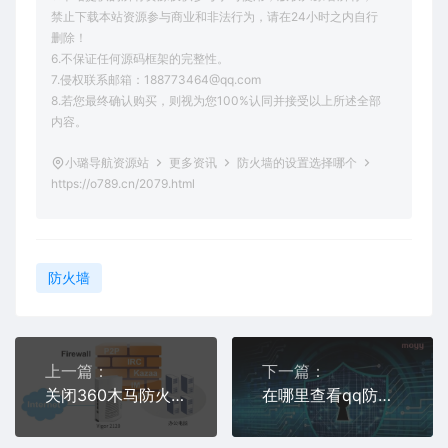
禁止下载本站资源参与商业和非法行为，请在24小时之内自行
删除！
6.不保证任何源码框架的完整性。
7.侵权联系邮箱：188773464@qq.com
8.若您最终确认购买，则视为您100%认同并接受以上所述全部
内容。
小璐导航资源站
更多资讯
防火墙的设置选择哪个
https://o789.cn/2079.html
防火墙
上一篇：
下一篇：
关闭360木马防火墙在哪
在哪里查看qq防火墙