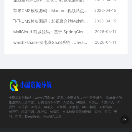
苹果CMS模板源码，Maccms视频站点，影视资源站模板首选
2026-04-15
飞飞CMS模板源码：影视聚合站搭建的理想之选
2026-04-15
MallCloud 商城源码：基于 SpringCloud Alibaba 的高并发电商系统深度解析
2026-04-11
weiidt-saas开源电商SaaS系统，Java社区版，支持多租户与插件化扩展
2026-04-11
小璐工具导航站（www.o789.cn）简称：小璐导航，一个分类最全、收录最全的
生成式AI工具导航，分类包括AI写作、AI绘画、AI视频、AI办公、AI数字人、AI
设计、AI语音、AI音乐、AI论文、AI简历、AI换脸、AIGC检测、AI智能体、
AIPPT、AI提示词、AI小说、AI编程、文本转语音等AI导航，豆包、元宝、千
问、即梦、DeepSeek、Kimi等AI工具