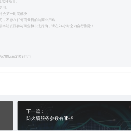
真实性负责。
使用。
将会第一时间解决！
学习，不存在任何商业目的与商业用途。
载本站资源参与商业和非法行为，请在24小时之内自行删除！
。
//o789.cn/2109.html
下一篇：
防火墙服务参数有哪些