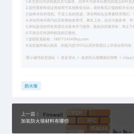
1.本文部分内容转载自其它媒体，但并不代表本站赞同其观点和对其
2.若您需要商业运营或用于其他商业活动，请您购买正版授权并合法
3.如果本站有侵犯、不妥之处的资源，请在网站右边客服联系我们。
4.本站所有内容均由互联网收集整理、网友上传，仅供大家参考、
5.本站提供的所有资源仅供参考学习使用，版权归原著所有，禁止下
6.不保证任何源码框架的完整性。
7.侵权联系邮箱：188773464@qq.com
8.若您最终确认购买，则视为您100%认同并接受以上所述全部内容
小璐导航资源站
更多资讯
新密防火墙哪家好用啊
https:
防火墙
上一篇：
加装防火墙材料有哪些