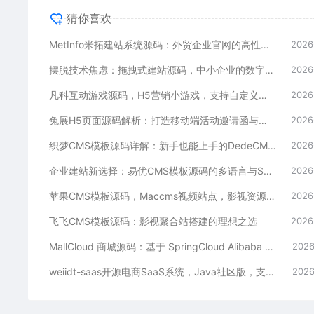
猜你喜欢
MetInfo米拓建站系统源码：外贸企业官网的高性价比之选，内置SEO省心落地
2026
摆脱技术焦虑：拖拽式建站源码，中小企业的数字化捷径
2026
凡科互动游戏源码，H5营销小游戏，支持自定义奖品与分享
2026
兔展H5页面源码解析：打造移动端活动邀请函与宣传页的利器
2026
织梦CMS模板源码详解：新手也能上手的DedeCMS二次开发与建站指南
2026
企业建站新选择：易优CMS模板源码的多语言与SEO优势
2026
苹果CMS模板源码，Maccms视频站点，影视资源站模板首选
2026
飞飞CMS模板源码：影视聚合站搭建的理想之选
2026
MallCloud 商城源码：基于 SpringCloud Alibaba 的高并发电商系统深度解析
2026
weiidt-saas开源电商SaaS系统，Java社区版，支持多租户与插件化扩展
2026