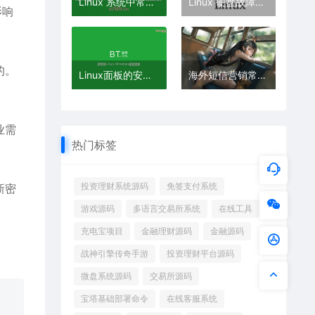
Linux 系统中常见 CPU 负载过高问题及解决办法是什么？
Linux 硬盘故障如何解决？
影响
的。
Linux面板的安全风险
海外短信营销常见误区解析
业需
热门标签
投资理财系统源码
免签支付系统
新密
游戏源码
多语言交易所系统
在线工具
充电宝项目
金融理财源码
金融源码
战神引擎传奇手游
投资理财平台源码
微盘系统源码
交易所源码
宝塔基础部署命令
在线客服系统