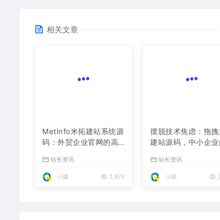
相关文章
MetInfo米拓建站系统源
摆脱技术焦虑：拖拽
码：外贸企业官网的高
建站源码，中小企业
性价比之选，内置SEO
数字化捷径
站长资讯
站长资讯
省心落地
小璐
3,874
小璐
2