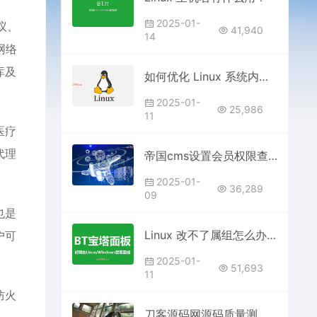
2025-01-
议、
41,940
14
网络
库及
如何优化 Linux 系统内核参数以提高性能？
2025-01-
25,986
11
医疗
代理
帝国cms设置会员权限查看模版
2025-01-
36,289
09
也是
Linux 改不了属组怎么办？
户可
2025-01-
51,693
11
防火
刀客源码网源码质量测评：从安全性、可扩展性看是否值得选择