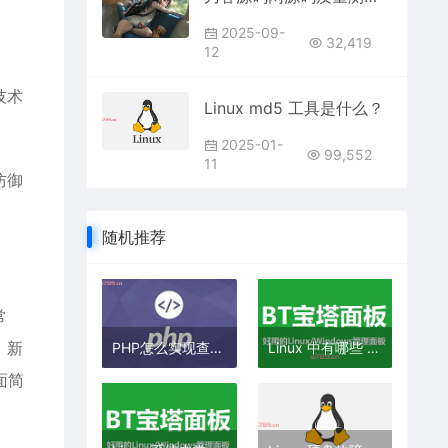
2025-09-
32,419
12
技术
Linux md5 工具是什么？
2025-01-
99,552
11
防御
随机推荐
常
。新
PHP怎么实现查找缺失数字
Linux 中有哪些 3d 机械制图软件？
面简