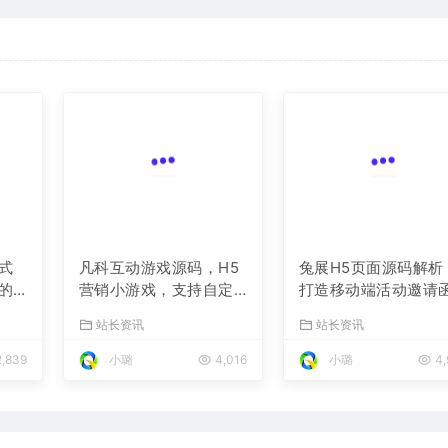
式
兔展H5页面源码解析
凡科互动游戏源码，H5
的
打造移动端活动邀请
营销小游戏，支持自定
与宣传页的利器
站长资讯
义奖品与分享
站长资讯
,839
小璐
4,
小璐
4,016