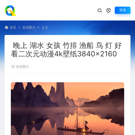
登录
首页
高清图片
正文
晚上 湖水 女孩 竹排 渔船 鸟 灯 好
看二次元动漫4k壁纸3840×2160
高清图片