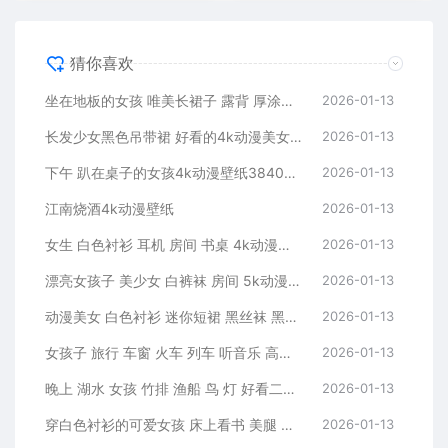
猜你喜欢
坐在地板的女孩 唯美长裙子 露背 厚涂画风4k高清动漫壁纸
2026-01-13
长发少女黑色吊带裙 好看的4k动漫美女壁纸3840×2160
2026-01-13
下午 趴在桌子的女孩4k动漫壁纸3840×2160
2026-01-13
江南烧酒4k动漫壁纸
2026-01-13
女生 白色衬衫 耳机 房间 书桌 4k动漫壁纸
2026-01-13
漂亮女孩子 美少女 白裤袜 房间 5k动漫壁纸
2026-01-13
动漫美女 白色衬衫 迷你短裙 黑丝袜 黑裤袜 美脚美腿 4k高清壁纸
2026-01-13
女孩子 旅行 车窗 火车 列车 听音乐 高清4k动漫壁纸
2026-01-13
晚上 湖水 女孩 竹排 渔船 鸟 灯 好看二次元动漫4k壁纸3840×2160
2026-01-13
穿白色衬衫的可爱女孩 床上看书 美腿 二次元4K动漫壁纸
2026-01-13