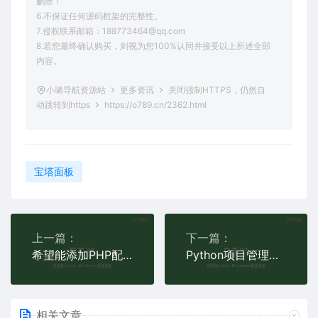
删除！
6.不保证任何源码框架的完整性。
7.侵权联系邮箱：188773464@qq.com
8.若您最终确认购买，则视为您100%认同并接受以上所述全部
内容。
小璐导航资源站
更多资讯
关闭强制HTTPS，仍然自
动跳转到https
https://o789.cn/2362.html
宝塔面板
上一篇：
下一篇：
希望能添加PHP配置修复|PHP 修改配置出现错误
Python项目管理器的代码运行出现双份重复错误
相关文章