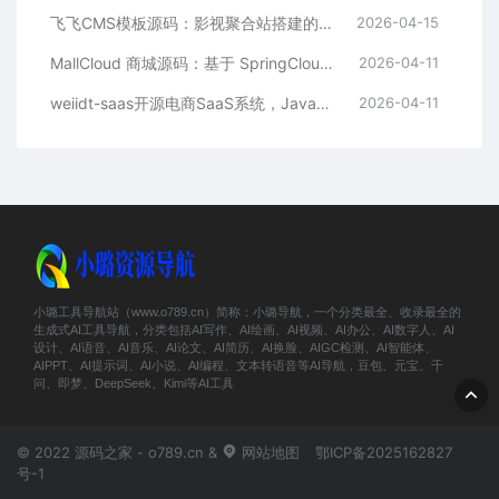
飞飞CMS模板源码：影视聚合站搭建的理想之选
2026-04-15
MallCloud 商城源码：基于 SpringCloud Alibaba 的高并发电商系统深度解析
2026-04-11
weiidt-saas开源电商SaaS系统，Java社区版，支持多租户与插件化扩展
2026-04-11
小璐工具导航站（www.o789.cn）简称：小璐导航，一个分类最全、收录最全的
生成式AI工具导航，分类包括AI写作、AI绘画、AI视频、AI办公、AI数字人、AI
设计、AI语音、AI音乐、AI论文、AI简历、AI换脸、AIGC检测、AI智能体、
AIPPT、AI提示词、AI小说、AI编程、文本转语音等AI导航，豆包、元宝、千
问、即梦、DeepSeek、Kimi等AI工具
© 2022 源码之家 - o789.cn &
网站地图
鄂ICP备2025162827
号-1