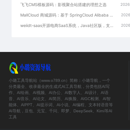
飞飞CMS模板源码：影视聚合站搭建的理想之选
2026
MallCloud 商城源码：基于 SpringCloud Alibaba 的高并发电商系统深度解析
2026
weiidt-saas开源电商SaaS系统，Java社区版，支持多租户与插件化扩展
2026
小璐工具导航站（www.o789.cn）简称：小璐导航，一个
分类最全、收录最全的生成式AI工具导航，分类包括AI写
作、AI绘画、AI视频、AI办公、AI数字人、AI设计、AI语
音、AI音乐、AI论文、AI简历、AI换脸、AIGC检测、AI智
能体、AIPPT、AI提示词、AI小说、AI编程、文本转语音等
AI导航，豆包、元宝、千问、即梦、DeepSeek、Kimi等AI
工具