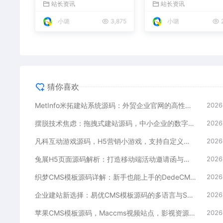
站长资讯
站长资讯
省心落地
小璐
3,875
小璐
2
猜你喜欢
MetInfo米拓建站系统源码：外贸企业官网的高性价比之选，内置SEO省心落地
2026
摆脱技术焦虑：拖拽式建站源码，中小企业的数字化捷径
2026
凡科互动游戏源码，H5营销小游戏，支持自定义奖品与分享
2026
兔展H5页面源码解析：打造移动端活动邀请函与宣传页的利器
2026
织梦CMS模板源码详解：新手也能上手的DedeCMS二次开发与建站指南
2026
企业建站新选择：易优CMS模板源码的多语言与SEO优势
2026
苹果CMS模板源码，Maccms视频站点，影视资源站模板首选
2026