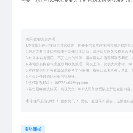
需要，您还可以寻求专业人士的帮助来解决登录问题
购买须知/免责声明
1.本文部分内容转载自其它媒体，但并不代表本站赞同其观点和对其
2.若您需要商业运营或用于其他商业活动，请您购买正版授权并合法
3.如果本站有侵犯、不妥之处的资源，请在网站右边客服联系我们。
4.本站所有内容均由互联网收集整理、网友上传，仅供大家参考、
5.本站提供的所有资源仅供参考学习使用，版权归原著所有，禁止下
6.不保证任何源码框架的完整性。
7.侵权联系邮箱：188773464@qq.com
8.若您最终确认购买，则视为您100%认同并接受以上所述全部内容
小璐导航资源站
更多资讯
面板一直登录不进去，无限密码
宝塔面板