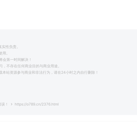
。
真实性负责。
使用。
将会第一时间解决！
学习，不存在任何商业目的与商业用途。
载本站资源参与商业和非法行为，请在24小时之内自行删除！
。
错误！
https://o789.cn/2376.html