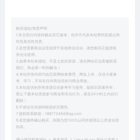
购买须知/免责声明
1.本文部分内容转载自其它媒体，但并不代表本站赞同其观点和
对其真实性负责。
2.若您需要商业运营或用于其他商业活动，请您购买正版授权
并合法使用。
3.如果本站有侵犯、不妥之处的资源，请在网站右边客服联系
我们。将会第一时间解决！
4.本站所有内容均由互联网收集整理、网友上传，仅供大家参
考、学习，不存在任何商业目的与商业用途。
5.本站提供的所有资源仅供参考学习使用，版权归原著所有，
禁止下载本站资源参与商业和非法行为，请在24小时之内自行
删除！
6.不保证任何源码框架的完整性。
7.侵权联系邮箱：188773464@qq.com
8.若您最终确认购买，则视为您100%认同并接受以上所述全部
内容。
小璐导航资源站
更多资讯
Linux 中 vsz 是什么意思？