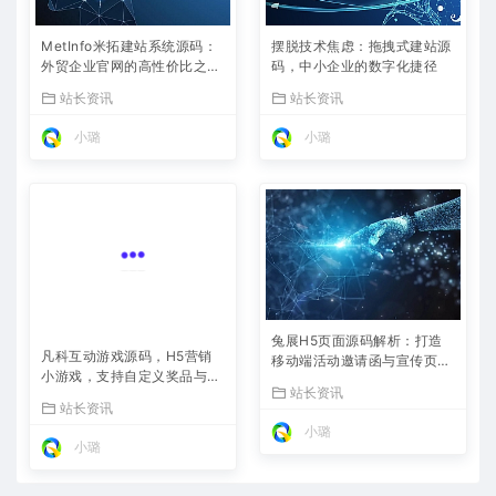
MetInfo米拓建站系统源码：
摆脱技术焦虑：拖拽式建站源
外贸企业官网的高性价比之
码，中小企业的数字化捷径
选，内置SEO省心落地
站长资讯
站长资讯
小璐
小璐
兔展H5页面源码解析：打造
凡科互动游戏源码，H5营销
移动端活动邀请函与宣传页的
小游戏，支持自定义奖品与分
利器
站长资讯
享
站长资讯
小璐
小璐