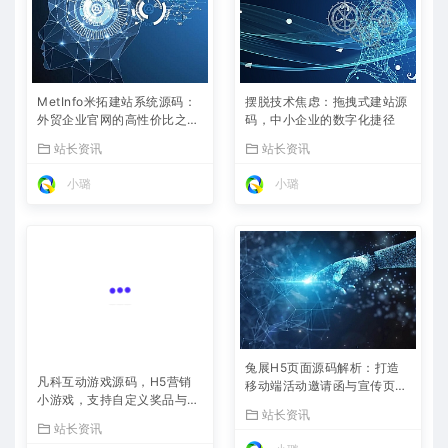
MetInfo米拓建站系统源码：
摆脱技术焦虑：拖拽式建站源
外贸企业官网的高性价比之
码，中小企业的数字化捷径
选，内置SEO省心落地
站长资讯
站长资讯
小璐
小璐
兔展H5页面源码解析：打造
凡科互动游戏源码，H5营销
移动端活动邀请函与宣传页的
小游戏，支持自定义奖品与分
利器
站长资讯
享
站长资讯