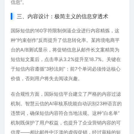
信息”。
三、内容设计：极简主义的信息穿透术
国际短信的160字符限制倒逼企业进行内容精炼，这
种”约束创作”反而提升了信息转化率。某跨境电商平
台的A/B测试显示，将促销信息从邮件长文案精简为
短信短文案后，点击率从3.2%提升至18.7%。关键在
于短信内容遵循”3秒法则”：前7个单词必须传达核心
价值，否则用户将失去阅读兴趣。
在合规性方面，国际短信平台建立了严格的内容过滤
机制。智慧云信的AI审核系统能自动识别23种语言的
违禁词，确保短信内容符合当地法规。这种”白名单”
机制既保护了用户权益，也提升了企业营销内容的可
信度——相比邮件中泛滥的虚假促销，经过审核的短