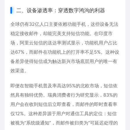
二、设备渗透率：穿透数字鸿沟的利器
全球仍有32亿人口主要依赖功能手机，这些设备无法
稳定接收邮件，却能完美支持短信功能。在印度市
场，阿里云短信的送达率测试显示，功能机用户占比
达67%，而邮件在功能机上的打开率不足5%。这种设
备差异使得短信成为触达新兴市场底层用户的唯一有
效渠道。
即便在智能手机普及率高达95%的北欧市场，短信依
然具有独特优势。瑞典消费者行为研究显示，83%的
用户会在收到短信后立即查看，而邮件的即时查看率
仅12%。这种差异源于用户对通信工具的定位：短信
被视为”系统级通知”，而邮件被归类为”可延迟处理的