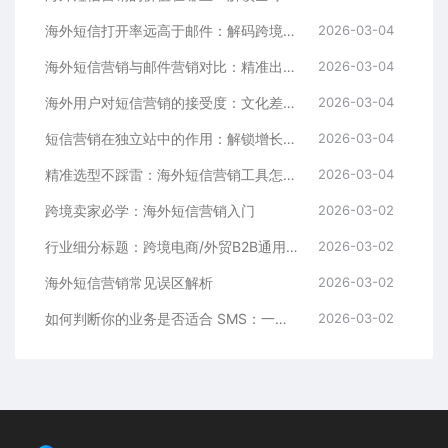
海外短信打开率远高于邮件：解码跨境营销的效率密码
2026-03-04
海外短信营销与邮件营销对比：精准出海，选对渠道更高效
2026-03-04
海外用户对短信营销的接受度：文化差异、合规红线与高转化秘诀
2026-03-04
短信营销在独立站中的作用：解锁增长新引擎的密钥
2026-03-04
精准选型不踩雷：海外短信营销工具怎么选，看完这篇就够了
2026-03-04
跨境卖家必学：海外短信营销入门
2026-03-02
行业细分标题：跨境电商/外贸B2B通用｜海外短信营销核心逻辑与落地路径
2026-03-02
海外短信营销常见误区解析
2026-03-02
如何判断你的业务是否适合 SMS：一文看懂短信营销该不该做
2026-03-02