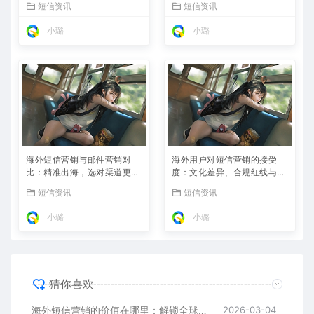
短信资讯
短信资讯
小璐
小璐
海外短信营销与邮件营销对
海外用户对短信营销的接受
比：精准出海，选对渠道更高
度：文化差异、合规红线与高
效
转化秘诀
短信资讯
短信资讯
小璐
小璐
猜你喜欢
海外短信营销的价值在哪里：解锁全球增长的“黄金通道”
2026-03-04