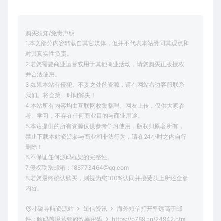
购买须知/免责声明
1.本文部分内容转载自其它媒体，但并不代表本站赞同其观点和
对其真实性负责。
2.若您需要商业运营或用于其他商业活动，请您购买正版授权
并合法使用。
3.如果本站有侵犯、不妥之处的资源，请在网站右边客服联系
我们。将会第一时间解决！
4.本站所有内容均由互联网收集整理、网友上传，仅供大家参
考、学习，不存在任何商业目的与商业用途。
5.本站提供的所有资源仅供参考学习使用，版权归原著所有，
禁止下载本站资源参与商业和非法行为，请在24小时之内自行
删除！
6.不保证任何源码框架的完整性。
7.侵权联系邮箱：188773464@qq.com
8.若您最终确认购买，则视为您100%认同并接受以上所述全部
内容。
小璐导航资源站
短信资讯
海外短信打开率远高于邮
件：解码跨境营销的效率密码
https://o789.cn/24942.html