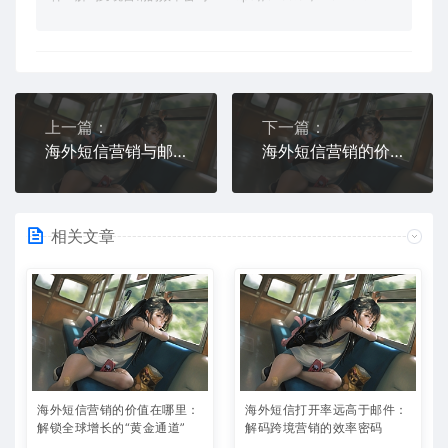
上一篇：
下一篇：
海外短信营销与邮件营销对比：精准出海，选对渠道更高效
海外短信营销的价值在哪里：解锁全球增长的“黄金通道”
相关文章
海外短信营销的价值在哪里：
海外短信打开率远高于邮件：
解锁全球增长的“黄金通道”
解码跨境营销的效率密码