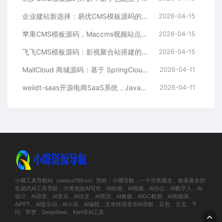
企业建站新选择：易优CMS模板源码的多语言与SEO优势
2026-04-15
苹果CMS模板源码，Maccms视频站点，影视资源站模板首选
2026-04-15
飞飞CMS模板源码：影视聚合站搭建的理想之选
2026-04-15
MallCloud 商城源码：基于 SpringCloud Alibaba 的高并发电商系统深度解析
2026-04-11
weiidt-saas开源电商SaaS系统，Java社区版，支持多租户与插件化扩展
2026-04-11
小璐工具导航站（www.o789.cn）简称：小璐导航，一个分类最全、收录最全的
生成式AI工具导航，分类包括AI写作、AI绘画、AI视频、AI办公、AI数字人、AI
设计、AI语音、AI音乐、AI论文、AI简历、AI换脸、AIGC检测、AI智能体、
AIPPT、AI提示词、AI小说、AI编程、文本转语音等AI导航，豆包、元宝、千
问、即梦、DeepSeek、Kimi等AI工具