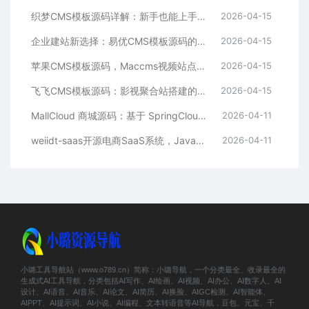
织梦CMS模板源码详解：新手也能上手的DedeCMS二次开发与建站指南
2026-04-15
企业建站新选择：易优CMS模板源码的多语言与SEO优势
2026-04-15
苹果CMS模板源码，Maccms视频站点，影视资源站模板首选
2026-04-15
飞飞CMS模板源码：影视聚合站搭建的理想之选
2026-04-15
MallCloud 商城源码：基于 SpringCloud Alibaba 的高并发电商系统深度解析
2026-04-11
weiidt-saas开源电商SaaS系统，Java社区版，支持多租户与插件化扩展
2026-04-11
小璐工具导航站（www.o789.cn）简称：小璐导航，一个分类最全、收录最全的
生成式AI工具导航，分类包括AI写作、AI绘画、AI视频、AI办公、AI数字人、AI
设计、AI语音、AI音乐、AI论文、AI简历、AI换脸、AIGC检测、AI智能体、
AIPPT、AI提示词、AI小说、AI编程、文本转语音等AI导航，豆包、元宝、千