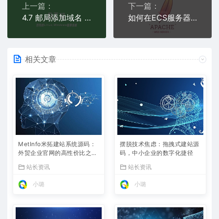
上一篇：
下一篇：
4.7 邮局添加域名 A记录解析失败
如何在ECS服务器上使用Apache实现客户端访问限速（Windows环境）
相关文章
MetInfo米拓建站系统源码：
摆脱技术焦虑：拖拽式建站源
外贸企业官网的高性价比之
码，中小企业的数字化捷径
选，内置SEO省心落地
站长资讯
站长资讯
小璐
小璐