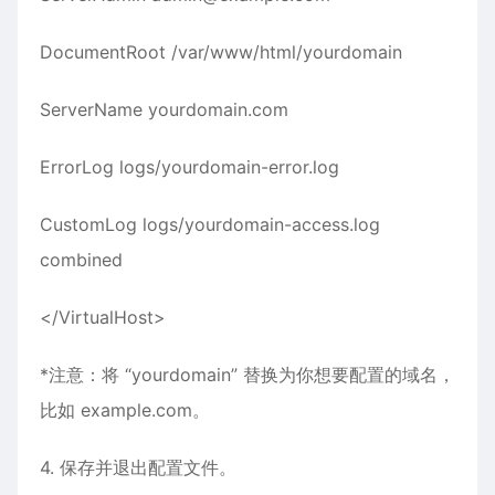
DocumentRoot /var/www/html/yourdomain
ServerName yourdomain.com
ErrorLog logs/yourdomain-error.log
CustomLog logs/yourdomain-access.log
combined
</VirtualHost>
*注意：将 “yourdomain” 替换为你想要配置的域名，
比如 example.com。
4. 保存并退出配置文件。