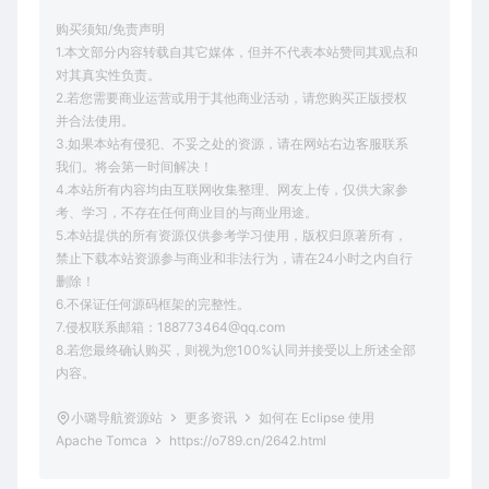
购买须知/免责声明
1.本文部分内容转载自其它媒体，但并不代表本站赞同其观点和
对其真实性负责。
2.若您需要商业运营或用于其他商业活动，请您购买正版授权
并合法使用。
3.如果本站有侵犯、不妥之处的资源，请在网站右边客服联系
我们。将会第一时间解决！
4.本站所有内容均由互联网收集整理、网友上传，仅供大家参
考、学习，不存在任何商业目的与商业用途。
5.本站提供的所有资源仅供参考学习使用，版权归原著所有，
禁止下载本站资源参与商业和非法行为，请在24小时之内自行
删除！
6.不保证任何源码框架的完整性。
7.侵权联系邮箱：188773464@qq.com
8.若您最终确认购买，则视为您100%认同并接受以上所述全部
内容。
小璐导航资源站
更多资讯
如何在 Eclipse 使用
Apache Tomca
https://o789.cn/2642.html