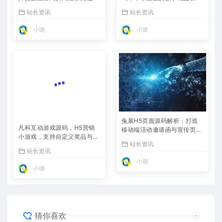
选，内置SEO省心落地
站长资讯
站长资讯
小璐
小璐
兔展H5页面源码解析：打造
凡科互动游戏源码，H5营销
移动端活动邀请函与宣传页的
小游戏，支持自定义奖品与分
利器
站长资讯
享
站长资讯
小璐
小璐
猜你喜欢