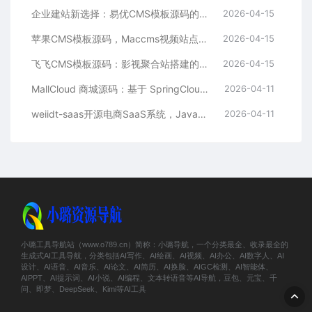
企业建站新选择：易优CMS模板源码的多语言与SEO优势
2026-04-15
苹果CMS模板源码，Maccms视频站点，影视资源站模板首选
2026-04-15
飞飞CMS模板源码：影视聚合站搭建的理想之选
2026-04-15
MallCloud 商城源码：基于 SpringCloud Alibaba 的高并发电商系统深度解析
2026-04-11
weiidt-saas开源电商SaaS系统，Java社区版，支持多租户与插件化扩展
2026-04-11
小璐工具导航站（www.o789.cn）简称：小璐导航，一个分类最全、收录最全的
生成式AI工具导航，分类包括AI写作、AI绘画、AI视频、AI办公、AI数字人、AI
设计、AI语音、AI音乐、AI论文、AI简历、AI换脸、AIGC检测、AI智能体、
AIPPT、AI提示词、AI小说、AI编程、文本转语音等AI导航，豆包、元宝、千
问、即梦、DeepSeek、Kimi等AI工具