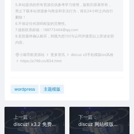
5.本站提供的所有资源仅供参考学习使用，版权归原著所有，
禁止下载本站资源参与商业和非法行为，请在24小时之内自行
删除！
6.不保证任何源码框架的完整性。
7.侵权联系邮箱：188773464@qq.com
8.若您最终确认购买，则视为您100%认同并接受以上所述全部
内容。
小璐导航资源站
更多资讯
discuz x3手机模版ios风格
https://o789.cn/834.html
wordpress
主题模版
上一篇：
下一篇：
discuz! x3.2 免费模版
discuz 网站模版改编码