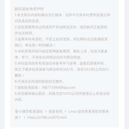
购买须知/免责声明
1.本文部分内容转载自其它媒体，但并不代表本站赞同其观点和
对其真实性负责。
2.若您需要商业运营或用于其他商业活动，请您购买正版授权
并合法使用。
3.如果本站有侵犯、不妥之处的资源，请在网站右边客服联系
我们。将会第一时间解决！
4.本站所有内容均由互联网收集整理、网友上传，仅供大家参
考、学习，不存在任何商业目的与商业用途。
5.本站提供的所有资源仅供参考学习使用，版权归原著所有，
禁止下载本站资源参与商业和非法行为，请在24小时之内自行
删除！
6.不保证任何源码框架的完整性。
7.侵权联系邮箱：188773464@qq.com
8.若您最终确认购买，则视为您100%认同并接受以上所述全部
内容。
小璐导航资源站
更多资讯
Linux 如何查看系统变量来
源？
https://o789.cn/875.html