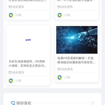
选，内置SEO省心落地
站长资讯
站长资讯
小璐
小璐
兔展H5页面源码解析：打造
凡科互动游戏源码，H5营销
移动端活动邀请函与宣传页的
小游戏，支持自定义奖品与分
利器
站长资讯
享
站长资讯
小璐
小璐
猜你喜欢