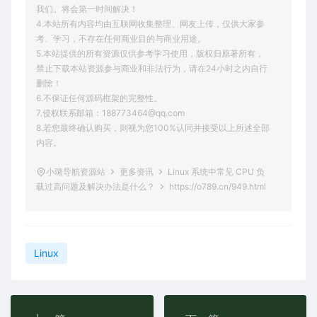
我们。将会第一时间解决！
4.本站所有内容均由互联网收集整理、网友上传，仅供大家参
考、学习，不存在任何商业目的与商业用途。
5.本站提供的所有资源仅供参考学习使用，版权归原著所有，
禁止下载本站资源参与商业和非法行为，请在24小时之内自行
删除！
6.不保证任何源码框架的完整性。
7.侵权联系邮箱：188773464@qq.com
8.若您最终确认购买，则视为您100%认同并接受以上所述全部
内容。
小璐导航资源站
更多资讯
Linux 系统中常见 CPU 负
载过高问题及解决办法是什么？
https://o789.cn/949.html
Linux