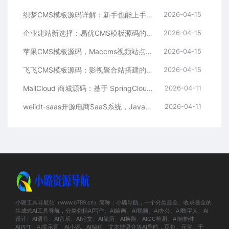
织梦CMS模板源码详解：新手也能上手的DedeCMS二次开发与建站指南
2026-04-15
企业建站新选择：易优CMS模板源码的多语言与SEO优势
2026-04-15
苹果CMS模板源码，Maccms视频站点，影视资源站模板首选
2026-04-15
飞飞CMS模板源码：影视聚合站搭建的理想之选
2026-04-15
MallCloud 商城源码：基于 SpringCloud Alibaba 的高并发电商系统深度解析
2026-04-11
weiidt-saas开源电商SaaS系统，Java社区版，支持多租户与插件化扩展
2026-04-11
小璐工具导航站（www.o789.cn）简称：小璐导航，一个分类最全、收录最全的
生成式AI工具导航，分类包括AI写作、AI绘画、AI视频、AI办公、AI数字人、AI
设计、AI语音、AI音乐、AI论文、AI简历、AI换脸、AIGC检测、AI智能体、
AIPPT、AI提示词、AI小说、AI编程、文本转语音等AI导航，豆包、元宝、千