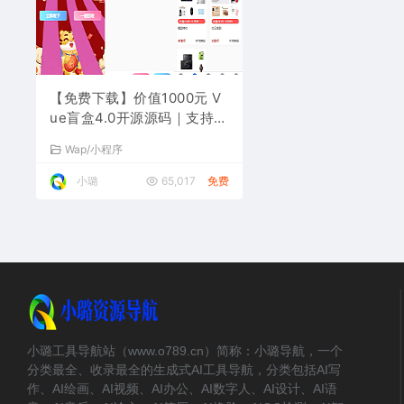
【免费下载】价值1000元 V
ue盲盒4.0开源源码｜支持小
程序+APP+网页完整打包
Wap/小程序
小璐
65,017
免费
小璐工具导航站（www.o789.cn）简称：小璐导航，一个
分类最全、收录最全的生成式AI工具导航，分类包括AI写
作、AI绘画、AI视频、AI办公、AI数字人、AI设计、AI语