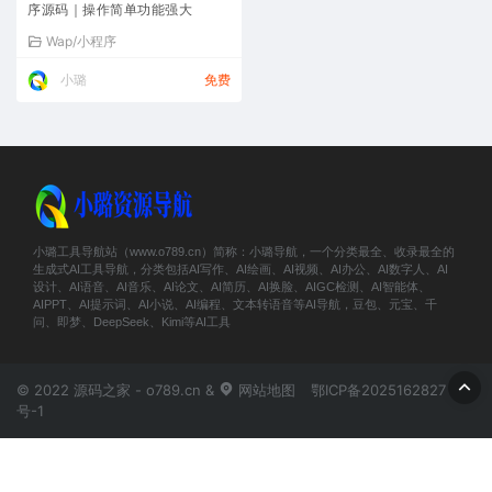
序源码｜操作简单功能强大
Wap/小程序
小璐
免费
小璐工具导航站（www.o789.cn）简称：小璐导航，一个分类最全、收录最全的
生成式AI工具导航，分类包括AI写作、AI绘画、AI视频、AI办公、AI数字人、AI
设计、AI语音、AI音乐、AI论文、AI简历、AI换脸、AIGC检测、AI智能体、
AIPPT、AI提示词、AI小说、AI编程、文本转语音等AI导航，豆包、元宝、千
问、即梦、DeepSeek、Kimi等AI工具
© 2022 源码之家 - o789.cn &
网站地图
鄂ICP备2025162827
号-1