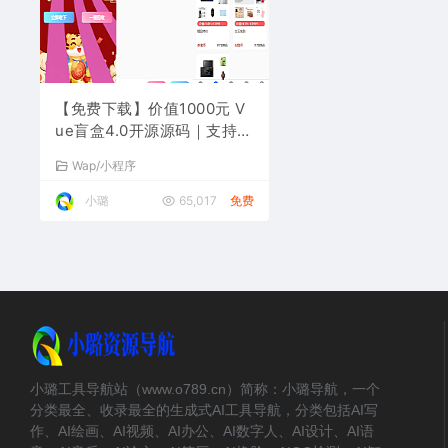
【免费下载】价值1000元 V
ue盲盒4.0开源源码｜支持小
程序+APP+网页完整打包
Wap/小程序
小璐
65,017
免费
小璐工具导航站（www.o789.cn）简称：小璐导航，一个
分类最全、收录最全的生成式AI工具导航，分类包括AI写
作、AI绘画、AI视频、AI办公、AI数字人、AI设计、AI语