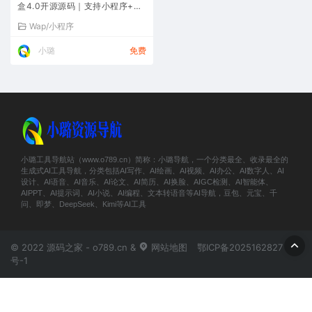
盒4.0开源源码｜支持小程序+AP
P+网页完整打包
Wap/小程序
小璐
免费
小璐工具导航站（www.o789.cn）简称：小璐导航，一个分类最全、收录最全的
生成式AI工具导航，分类包括AI写作、AI绘画、AI视频、AI办公、AI数字人、AI
设计、AI语音、AI音乐、AI论文、AI简历、AI换脸、AIGC检测、AI智能体、
AIPPT、AI提示词、AI小说、AI编程、文本转语音等AI导航，豆包、元宝、千
问、即梦、DeepSeek、Kimi等AI工具
© 2022 源码之家 - o789.cn &
网站地图
鄂ICP备2025162827
号-1