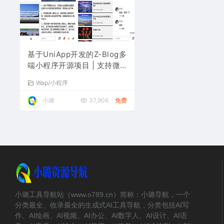
基于UniApp开发的Z-Blog多
端小程序开源项目 | 支持微
信/抖音/H5等平台
Wap/小程序
小璐
37,906
免费
小璐工具导航站（www.o789.cn）简称：小璐导航，一个
分类最全、收录最全的生成式AI工具导航，分类包括AI写
作、AI绘画、AI视频、AI办公、AI数字人、AI设计、AI语