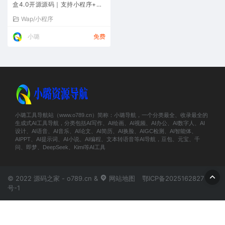
盒4.0开源源码｜支持小程序+AP
P+网页完整打包
Wap/小程序
小璐
免费
小璐工具导航站（www.o789.cn）简称：小璐导航，一个分类最全、收录最全的
生成式AI工具导航，分类包括AI写作、AI绘画、AI视频、AI办公、AI数字人、AI
设计、AI语音、AI音乐、AI论文、AI简历、AI换脸、AIGC检测、AI智能体、
AIPPT、AI提示词、AI小说、AI编程、文本转语音等AI导航，豆包、元宝、千
问、即梦、DeepSeek、Kimi等AI工具
© 2022 源码之家 - o789.cn &
网站地图
鄂ICP备2025162827
号-1