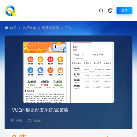
登录
首页
会员集市
区块链源码
正文
VUE的股票配资系统/点策略
小璐
76,087