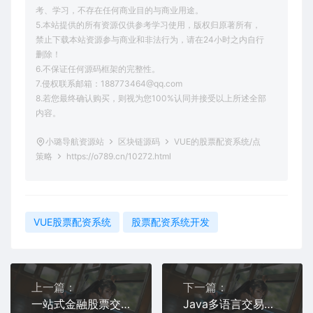
考、学习，不存在任何商业目的与商业用途。
5.本站提供的所有资源仅供参考学习使用，版权归原著所有，
禁止下载本站资源参与商业和非法行为，请在24小时之内自行
删除！
6.不保证任何源码框架的完整性。
7.侵权联系邮箱：188773464@qq.com
8.若您最终确认购买，则视为您100%认同并接受以上所述全部
内容。
小璐导航资源站
区块链源码
VUE的股票配资系统/点
策略
https://o789.cn/10272.html
VUE股票配资系统
股票配资系统开发
上一篇：
下一篇：
一站式金融股票交易平台源码 | 含新股申购与交易系统
Java多语言交易所系统 | 支持外汇黄金区块链DApp授权交易与挖矿平台