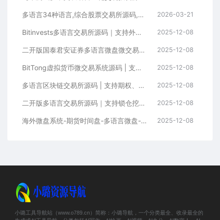
多语言34种语言,综合股票交易所源码,可二开
2026-03-21
Bitinvests多语言交易所源码｜支持外汇美股期货、合约期权、现货C2C、平台币与AI理财的全功能数字资产交易平台（含Vue前端+PHP后端纯源码）
2025-12-08
二开版国泰君安证券多语言微盘微交易所系统源码 | HTML前端+PHP后端
2025-12-08
BitTong虚拟货币微交易系统源码 | 支持现货杠杆交易+K线控制+用户输赢管理+代理体系
2025-12-08
多语言区块链交易所源码 | 支持期权、币币交易、质押挖矿与新币申购
2025-12-08
二开版多语言交易所源码｜支持锁仓挖矿+元宇宙理财+秒合约+IEO认购功能
2025-12-08
海外微盘系统-期货时间盘-多语言微盘-前端uniapp
2025-12-08
小璐工具导航站（www.o789.cn）简称：小璐导航，一个分类最全、收录最全的