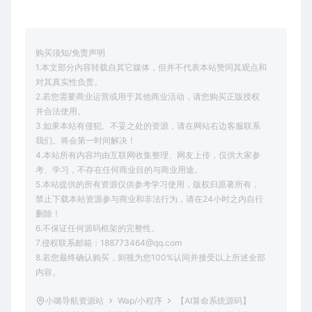
购买须知/免责声明
1.本文部分内容转载自其它媒体，但并不代表本站赞同其观点和
对其真实性负责。
2.若您需要商业运营或用于其他商业活动，请您购买正版授权
并合法使用。
3.如果本站有侵犯、不妥之处的资源，请在网站右边客服联系
我们。将会第一时间解决！
4.本站所有内容均由互联网收集整理、网友上传，仅供大家参
考、学习，不存在任何商业目的与商业用途。
5.本站提供的所有资源仅供参考学习使用，版权归原著所有，
禁止下载本站资源参与商业和非法行为，请在24小时之内自行
删除！
6.不保证任何源码框架的完整性。
7.侵权联系邮箱：188773464@qq.com
8.若您最终确认购买，则视为您100%认同并接受以上所述全部
内容。
小璐导航资源站
Wap/小程序
【AI算命系统源码】