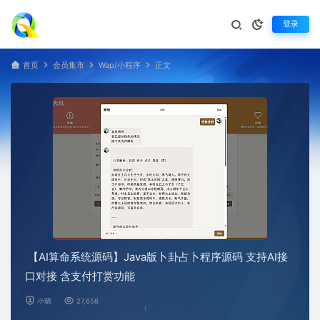
登录
首页
会员集市
Wap/小程序
正文
【AI算命系统源码】Java版卜卦占卜程序源码 支持AI接
口对接 含支付打赏功能
小璐
27,658