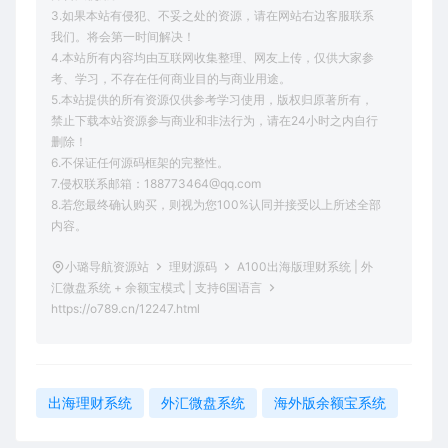
3.如果本站有侵犯、不妥之处的资源，请在网站右边客服联系
我们。将会第一时间解决！
4.本站所有内容均由互联网收集整理、网友上传，仅供大家参
考、学习，不存在任何商业目的与商业用途。
5.本站提供的所有资源仅供参考学习使用，版权归原著所有，
禁止下载本站资源参与商业和非法行为，请在24小时之内自行
删除！
6.不保证任何源码框架的完整性。
7.侵权联系邮箱：188773464@qq.com
8.若您最终确认购买，则视为您100%认同并接受以上所述全部
内容。
小璐导航资源站
理财源码
A100出海版理财系统 | 外
汇微盘系统 + 余额宝模式 | 支持6国语言
https://o789.cn/12247.html
出海理财系统
外汇微盘系统
海外版余额宝系统