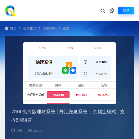
登录
首页
会员集市
理财源码
正文
A100出海版理财系统 | 外汇微盘系统 + 余额宝模式 | 支
持6国语言
小璐
32,717