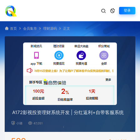
登录
首页
会员集市
理财源码
正文
A172影视投资理财系统开发 | 分红返利+自带客服系统
小璐
47,051