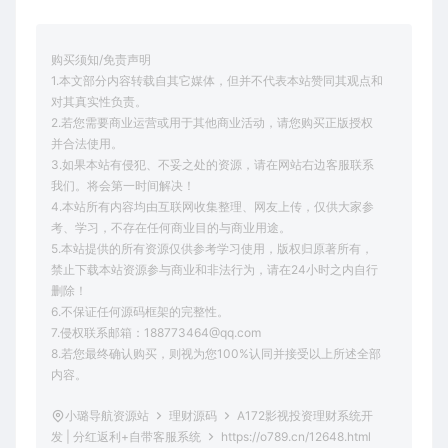
购买须知/免责声明
1.本文部分内容转载自其它媒体，但并不代表本站赞同其观点和
对其真实性负责。
2.若您需要商业运营或用于其他商业活动，请您购买正版授权
并合法使用。
3.如果本站有侵犯、不妥之处的资源，请在网站右边客服联系
我们。将会第一时间解决！
4.本站所有内容均由互联网收集整理、网友上传，仅供大家参
考、学习，不存在任何商业目的与商业用途。
5.本站提供的所有资源仅供参考学习使用，版权归原著所有，
禁止下载本站资源参与商业和非法行为，请在24小时之内自行
删除！
6.不保证任何源码框架的完整性。
7.侵权联系邮箱：188773464@qq.com
8.若您最终确认购买，则视为您100%认同并接受以上所述全部
内容。
小璐导航资源站
理财源码
A172影视投资理财系统开
发 | 分红返利+自带客服系统
https://o789.cn/12648.html