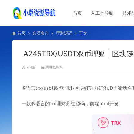
首页
AI工具导航
技术
首页
会员集市
理财源码
正文
A245TRX/USDT双币理财 | 区
小璐
理财源码
多语言trx/usdt钱包理财/区块链算力矿池/Difi流动
一款多语言的trx理财分红源码，前端html开发