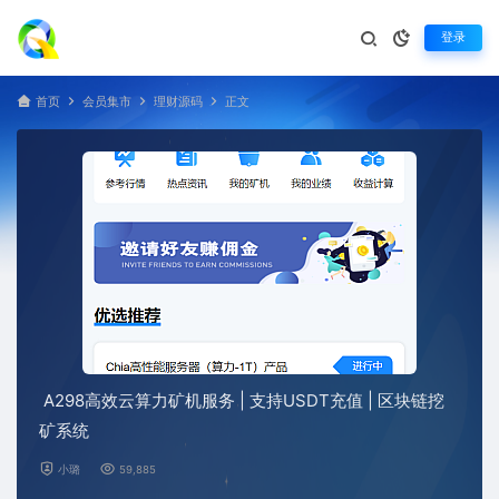
登录
首页
会员集市
理财源码
正文
A298高效云算力矿机服务 | 支持USDT充值 | 区块链挖
矿系统
小璐
59,885