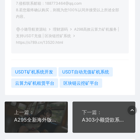
7.侵权联系邮箱：188773464@qq.com
8.若您最终确认购买，则视为您100%认同并接受以上所述全部
内容。
小璐导航资源站
理财源码
A298高效云算力矿机服务 |
支持USDT充值 | 区块链挖矿系统
https://o789.cn/13520.html
USDT矿机系统开发
USDT自动充值矿机系统
云算力矿机租赁平台
区块链云挖矿平台
上一篇：
下一篇：
A295全新海外版奇亚矿机系统 | 支持USDT云挖矿 | 高效云算力矿机
A303小额贷款系统源码 | 支持多语言+二次开发