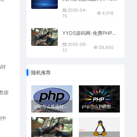
2026-04-
4,016
15
YYDS源码网-免费PHP网站源码模板,插件代码开源分享平台!
2025-09-
59,650
12
码转
随机推荐
的数据
php怎么将值转为整数型
php怎么判断数组里面是否存在某元素
到中