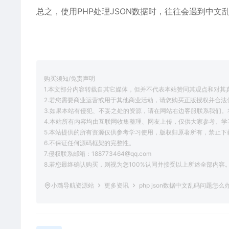
总之，使用PHP处理JSON数据时，往往会遇到中文
购买须知/免责声明
1.本文部分内容转载自其它媒体，但并不代表本站赞同其观点和对其
2.若您需要商业运营或用于其他商业活动，请您购买正版授权并合法
3.如果本站有侵犯、不妥之处的资源，请在网站右边客服联系我们。
4.本站所有内容均由互联网收集整理、网友上传，仅供大家参考、
5.本站提供的所有资源仅供参考学习使用，版权归原著所有，禁止下
6.不保证任何源码框架的完整性。
7.侵权联系邮箱：188773464@qq.com
8.若您最终确认购买，则视为您100%认同并接受以上所述全部内容
小璐导航资源站
更多资讯
php json数据中文乱码问题怎么