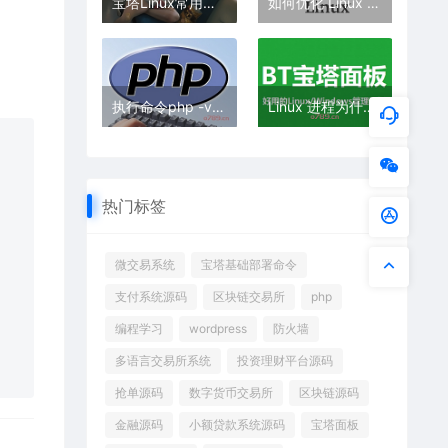
宝塔Linux常用命令
如何优化 Linux 系统运行速度？
执行命令php -v提示php不是内部命令怎么办
Linux 进程为什么会 sleep？
热门标签
微交易系统
宝塔基础部署命令
支付系统源码
区块链交易所
php
编程学习
wordpress
防火墙
多语言交易所系统
投资理财平台源码
抢单源码
数字货币交易所
区块链源码
金融源码
小额贷款系统源码
宝塔面板