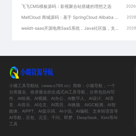
飞飞CMS模板源码：影视聚合站搭建的理想之选
2026
MallCloud 商城源码：基于 SpringCloud Alibaba 的高并发电商系统深度解析
2026
weiidt-saas开源电商SaaS系统，Java社区版，支持多租户与插件化扩展
2026
小璐工具导航站（www.o789.cn）简称：小璐导航，一个
分类最全、收录最全的生成式AI工具导航，分类包括AI写
作、AI绘画、AI视频、AI办公、AI数字人、AI设计、AI语
音、AI音乐、AI论文、AI简历、AI换脸、AIGC检测、AI智
能体、AIPPT、AI提示词、AI小说、AI编程、文本转语音等
AI导航，豆包、元宝、千问、即梦、DeepSeek、Kimi等AI
工具