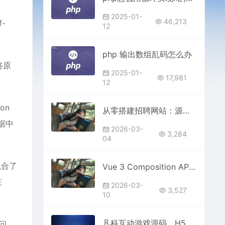
2025-01-
46,213
-
12
php 输出数组乱码怎么办
将原
2025-01-
17,981
12
on
从零搭建招聘网站：源码选型、部署流程与运营优化方案
据中
2026-03-
3,284
04
混合了
Vue 3 Composition API 中生命周期钩子的调用指南
在
2026-03-
3,527
10
凡科互动游戏源码，H5营销小游戏，支持自定义奖品与分享
问