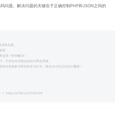
乱码问题。解决问题的关键在于正确控制PHP和JSON之间的
真实性负责。
使用。
将会第一时间解决！
学习，不存在任何商业目的与商业用途。
载本站资源参与商业和非法行为，请在24小时之内自行删除！
。
办
https://o789.cn/1359.html