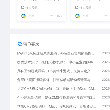
性价比之选，内置SEO
数字化捷径
站长资讯
站长资讯
省心落地
小璐
3,874
小璐
2
猜你喜欢
MetInfo米拓建站系统源码：外贸企业官网的高性价比之选，内置SEO省心落地
2026
摆脱技术焦虑：拖拽式建站源码，中小企业的数字化捷径
2026
凡科互动游戏源码，H5营销小游戏，支持自定义奖品与分享
2026
兔展H5页面源码解析：打造移动端活动邀请函与宣传页的利器
2026
织梦CMS模板源码详解：新手也能上手的DedeCMS二次开发与建站指南
2026
企业建站新选择：易优CMS模板源码的多语言与SEO优势
2026
苹果CMS模板源码，Maccms视频站点，影视资源站模板首选
2026