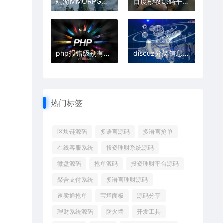
端游MMORPG游戏排行：玩家必玩的当下最火高口碑大作
百度秒收源码平台_企业级网站模板与系统源码
php报错级别有哪些
discuz分类信息模版调用变量
热门标签
区块链源码
多语言源码
多语言抢单
在线客服系统
投资理财系统源码
微盘源码
抢单源码
投资理财平台源码
聚合支付系统
多语言理财源码
速卖通抢单
宝塔面板
源码分享
理财系统源码
防火墙
开发工具