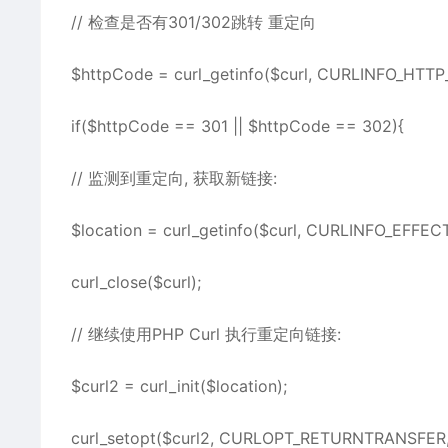
// 检查是否有301/302跳转 重定向 ​
$httpCode = curl_getinfo($curl, CURLINFO_HTTP
if($httpCode == 301 || $httpCode == 302){
// 监测到重定向, 获取新链接:
$location = curl_getinfo($curl, CURLINFO_EFFEC
curl_close($curl);
// 继续使用PHP Curl 执行重定向链接:
$curl2 = curl_init($location);
curl_setopt($curl2, CURLOPT_RETURNTRANSFER, 