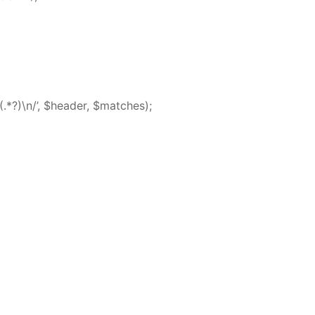
.*?)\n/’, $header, $matches);