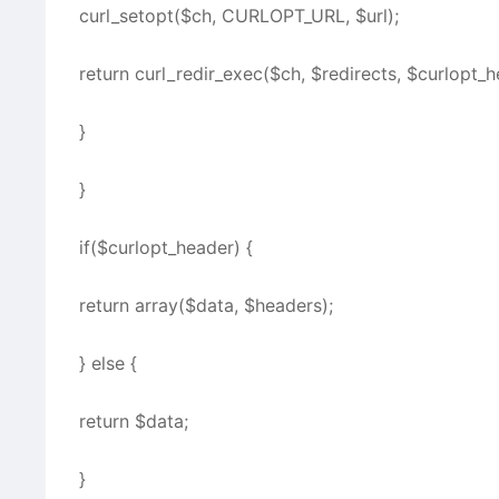
curl_setopt($ch, CURLOPT_URL, $url);
return curl_redir_exec($ch, $redirects, $curlopt_h
}
}
if($curlopt_header) {
return array($data, $headers);
} else {
return $data;
}