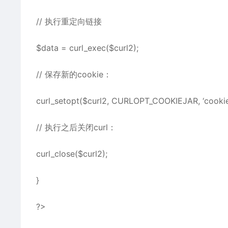
// 执行重定向链接
$data = curl_exec($curl2);
// 保存新的cookie：
curl_setopt($curl2, CURLOPT_COOKIEJAR, ‘cookie.
// 执行之后关闭curl：
curl_close($curl2);
}
?>