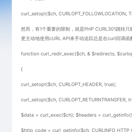
curl_setopt($ch, CURLOPT_FOLLOWLOCATION, T
然而，有1个重要的限制，就是PHP CURL301跳转
更主动地使用cURL API来手动追踪总是在curl
function curl_redir_exec($ch, & $redirects, $curlo
{
curl_setopt($ch, CURLOPT_HEADER, true);
curl_setopt($ch, CURLOPT_RETURNTRANSFER, tr
$data = curl_exec($ch); $headers = curl_getinfo(
$http_code = curl_getinfo($ch, CURLINFO_HTTP