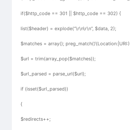
if($http_code == 301 || $http_code == 302) {
list($header) = explode(“\r\n\r\n”, $data, 2);
$matches = array(); preg_match(‘/(Location:|URI:)(
$url = trim(array_pop($matches));
$url_parsed = parse_url($url);
if (isset($url_parsed))
{
$redirects++;