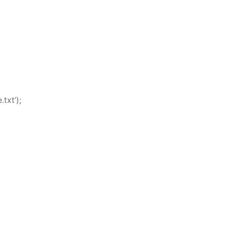
txt’);