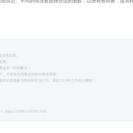
数组类型。不同的情况要选择合适的函数，以便有效转换，提高
真实性负责。
使用。
将会第一时间解决！
学习，不存在任何商业目的与商业用途。
载本站资源参与商业和非法行为，请在24小时之内自行删除！
。
https://o789.cn/1541.html