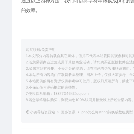
通过以上四种方法，我们可以将字符串转换成
php
的
的效率。
购买须知/免责声明
1.本文部分内容转载自其它媒体，但并不代表本站赞同其观点和对其
2.若您需要商业运营或用于其他商业活动，请您购买正版授权并合法
3.如果本站有侵犯、不妥之处的资源，请在网站右边客服联系我们。
4.本站所有内容均由互联网收集整理、网友上传，仅供大家参考、
5.本站提供的所有资源仅供参考学习使用，版权归原著所有，禁止下
6.不保证任何源码框架的完整性。
7.侵权联系邮箱：188773464@qq.com
8.若您最终确认购买，则视为您100%认同并接受以上所述全部内容
小璐导航资源站
更多资讯
php怎么将string转换成数组类型