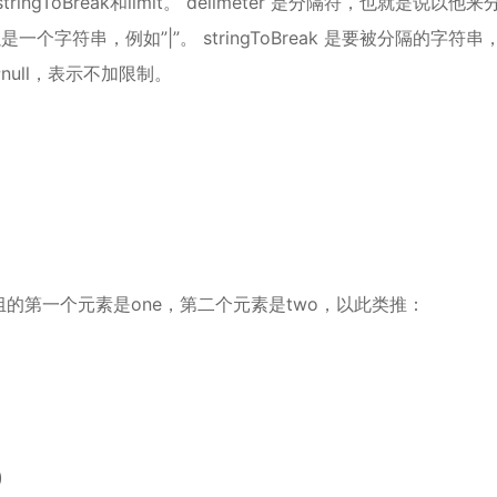
ringToBreak和limit。 delimeter 是分隔符，也就是说以他来
以是一个字符串，例如”|”。 stringToBreak 是要被分隔的字符串
null，表示不加限制。
组的第一个元素是one，第二个元素是two，以此类推：
)