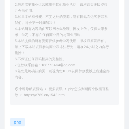
2.若您需要商业运营或用于其他商业活动，请您购买正版授权
并合法使用。
3.如果本站有侵犯、不妥之处的资源，请在网站右边客服联系
我们。将会第一时间解决！
4.本站所有内容均由互联网收集整理、网友上传，仅供大家参
考、学习，不存在任何商业目的与商业用途。
5.本站提供的所有资源仅供参考学习使用，版权归原著所有，
禁止下载本站资源参与商业和非法行为，请在24小时之内自行
删除！
6.不保证任何源码框架的完整性。
7.侵权联系邮箱：188773464@qq.com
8.若您最终确认购买，则视为您100%认同并接受以上所述全部
内容。
小璐导航资源站
更多资讯
php怎么判断两个数能否整
除
https://o789.cn/1543.html
php