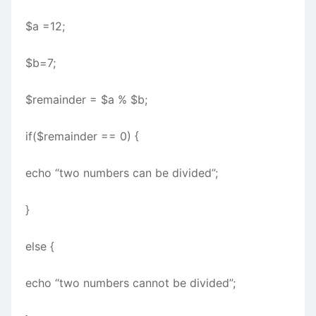
$a =12;
$b=7;
$remainder = $a % $b;
if($remainder == 0) {
echo “two numbers can be divided”;
}
else {
echo “two numbers cannot be divided”;