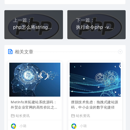
上一篇：
下一篇：
php怎么将string转换成数组类型
执行命令php -v提示php不是内部命令怎么办
相关文章
MetInfo米拓建站系统源码：
摆脱技术焦虑：拖拽式建站源
外贸企业官网的高性价比之
码，中小企业的数字化捷径
选，内置SEO省心落地
站长资讯
站长资讯
小璐
小璐