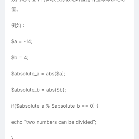
值。
例如：
$a = -14;
$b = 4;
$absolute_a = abs($a);
$absolute_b = abs($b);
if($absolute_a % $absolute_b == 0) {
echo “two numbers can be divided”;
}