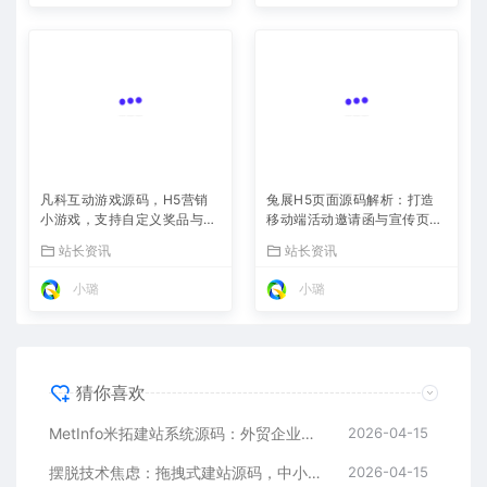
凡科互动游戏源码，H5营销
兔展H5页面源码解析：打造
小游戏，支持自定义奖品与分
移动端活动邀请函与宣传页的
享
利器
站长资讯
站长资讯
小璐
小璐
猜你喜欢
MetInfo米拓建站系统源码：外贸企业官网的高性价比之选，内置SEO省心落地
2026-04-15
摆脱技术焦虑：拖拽式建站源码，中小企业的数字化捷径
2026-04-15