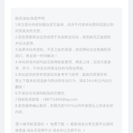
购买须知/免责声明
1.本文部分内容转载自其它媒体，但并不代表本站赞同其观点和
对其真实性负责。
2.若您需要商业运营或用于其他商业活动，请您购买正版授权
并合法使用。
3.如果本站有侵犯、不妥之处的资源，请在网站右边客服联系
我们。将会第一时间解决！
4.本站所有内容均由互联网收集整理、网友上传，仅供大家参
考、学习，不存在任何商业目的与商业用途。
5.本站提供的所有资源仅供参考学习使用，版权归原著所有，
禁止下载本站资源参与商业和非法行为，请在24小时之内自行
删除！
6.不保证任何源码框架的完整性。
7.侵权联系邮箱：188773464@qq.com
8.若您最终确认购买，则视为您100%认同并接受以上所述全部
内容。
小璐导航资源站
免费下载
最新域名出售交易平台源码
修复版 域名买卖网平台 域名转让交易平台