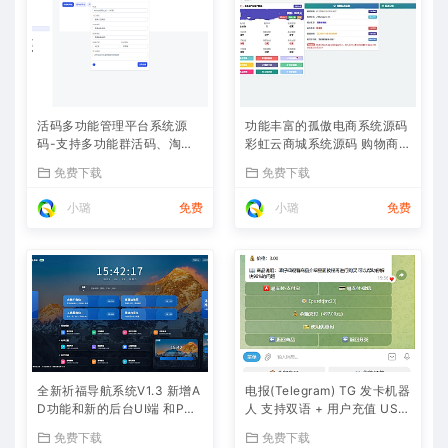
活码多功能管理平台系统源
功能丰富的孤傲电商系统源码
码-支持多功能群活码、淘宝
彩虹云商城系统源码 购物商场
客、渠道码、分享卡片、短网
源码视觉享受
免费下载
免费下载
址等
小璐
免费
小璐
免费
全新祈福导航系统V1.3 新增A
电报(Telegram) TG 发卡机器
D功能和新的后台UI端 和PHP
人 支持双语 + 用户充值 USD
版本等
T/双语言(独角数版本)
免费下载
免费下载