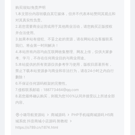
购买须知/免责声明
1.本文部分内容转载自其它媒体，但并不代表本站赞同其观点和
对其真实性负责。
2.若您需要商业运营或用于其他商业活动，请您购买正版授权
并合法使用。
3.如果本站有侵犯、不妥之处的资源，请在网站右边客服联系
我们。将会第一时间解决！
4.本站所有内容均由互联网收集整理、网友上传，仅供大家参
考、学习，不存在任何商业目的与商业用途。
5.本站提供的所有资源仅供参考学习使用，版权归原著所有，
禁止下载本站资源参与商业和非法行为，请在24小时之内自行
删除！
6.不保证任何源码框架的完整性。
7.侵权联系邮箱：188773464@qq.com
8.若您最终确认购买，则视为您100%认同并接受以上所述全部
内容。
小璐导航资源站
商城源码
PHP手机端商城源码 H5商
城系统 抖音商城小店源码 附教程
https://o789.cn/1874.html