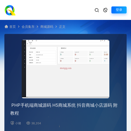
登录
首页
会员集市
商城源码
正文
PHP手机端商城源码 H5商城系统 抖音商城小店源码 附
教程
小璐
38,204