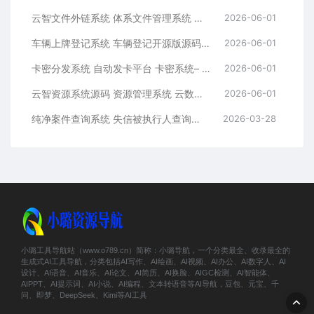
云智文件外链系统 体系文件管理系统 多用户版本
2026-06-01
车辆上牌登记系统 车辆登记开源版源码 车辆登记管理系统源码
2026-06-01
卡密分发系统 自动发卡平台 卡密系统– 附后台管理
2026-06-01
云智资源系统源码 资源管理系统 云数据管理平台– 带支付/积分商城/广告
2026-06-01
纯净案件查询系统 失信被执行人查询系统源码 执法办案系统源码
2026-03-28
小璐工具导航站（www.o789.cn）简称：小璐导航，一个分类最全、收录最全的
生成式AI工具导航，分类包括AI写作、AI绘画、AI视频、AI办公、AI数字人、AI
设计、AI语音、AI音乐、AI论文、AI简历、AI换脸、AIGC检测、AI智能体、
AIPPT、AI提示词、AI小说、AI编程、文本转语音等AI导航，豆包、元宝、千
问、即梦、DeepSeek、Kimi等AI工具