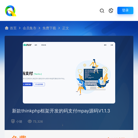
登录
首页
会员集市
免费下载
正文
新款thinkphp框架开发的码支付mpay源码V1.1.3
小璐
73,326