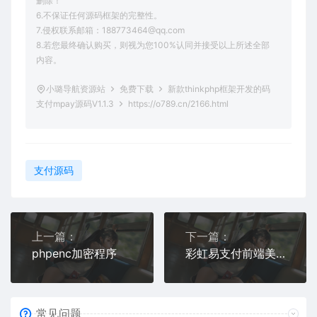
删除！
6.不保证任何源码框架的完整性。
7.侵权联系邮箱：188773464@qq.com
8.若您最终确认购买，则视为您100%认同并接受以上所述全部
内容。
小璐导航资源站
免费下载
新款thinkphp框架开发的码
支付mpay源码V1.1.3
https://o789.cn/2166.html
支付源码
上一篇：
下一篇：
phpenc加密程序
彩虹易支付前端美化模板2套
常见问题