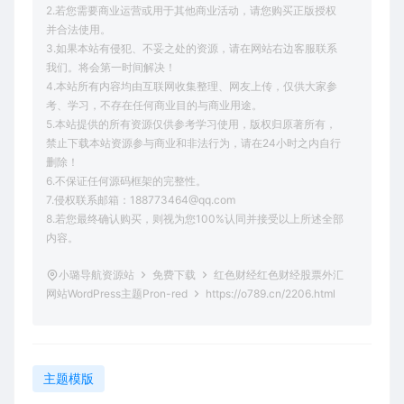
2.若您需要商业运营或用于其他商业活动，请您购买正版授权
并合法使用。
3.如果本站有侵犯、不妥之处的资源，请在网站右边客服联系
我们。将会第一时间解决！
4.本站所有内容均由互联网收集整理、网友上传，仅供大家参
考、学习，不存在任何商业目的与商业用途。
5.本站提供的所有资源仅供参考学习使用，版权归原著所有，
禁止下载本站资源参与商业和非法行为，请在24小时之内自行
删除！
6.不保证任何源码框架的完整性。
7.侵权联系邮箱：188773464@qq.com
8.若您最终确认购买，则视为您100%认同并接受以上所述全部
内容。
小璐导航资源站
免费下载
红色财经红色财经股票外汇
网站WordPress主题Pron-red
https://o789.cn/2206.html
主题模版