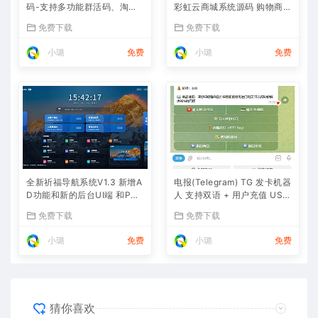
码-支持多功能群活码、淘宝
彩虹云商城系统源码 购物商场
客、渠道码、分享卡片、短网
源码视觉享受
免费下载
免费下载
址等
小璐
免费
小璐
免费
全新祈福导航系统V1.3 新增A
电报(Telegram) TG 发卡机器
D功能和新的后台UI端 和PHP
人 支持双语 + 用户充值 USD
版本等
T/双语言(独角数版本)
免费下载
免费下载
小璐
免费
小璐
免费
猜你喜欢