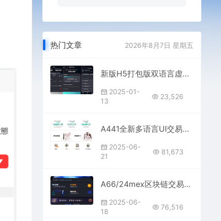
热门文章
2026年8月7日 星期五
新版H5打包版双语言虚拟系统 USDT支付
2025-01-
23,526
13
A441全新多语言UI交易所系统 | 支持永续合约+基金理财+锁仓质押源码
2025-06-
81,673
21
A66/24mex区块链交易所/BTC币安火币/合约杠杆法币/OTC数字资产交易
2025-06-
76,516
18