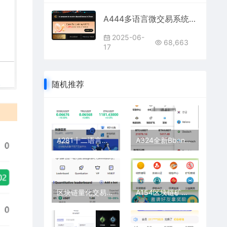
A444多语言微交易系统源码 | 支持外汇/虚拟币/贵金属交易 | 群控+单控功能齐全 | Vue前端开发
2025-06-
68,663
17
随机推荐
A281十二语言支持区块链交易所系统 | 锁仓挖矿+IEO认购+币币秒合约
A324全新Bbank多语言交易所系统开发 | 支持智能矿机+质押生息+团队奖励模式
区块链量化交易系统源码 | 支持多策略自动化交易机器人
A154区块链矿机系统与钱包管理 | 云矿机算力租赁平台