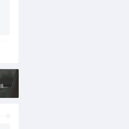
多语言MyOkex海外交易所源码 | 币币+秒合约+永续合约+闪兑+K线插针+C2C交易+挖矿锁仓+币币申购 | Uniapp前端+PHP后端纯源码系统