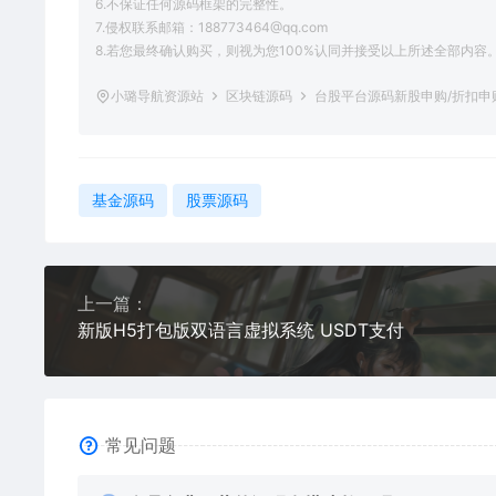
6.不保证任何源码框架的完整性。
7.侵权联系邮箱：188773464@qq.com
8.若您最终确认购买，则视为您100%认同并接受以上所述全部内容
小璐导航资源站
区块链源码
台股平台源码新股申购/折扣申购/
基金源码
股票源码
上一篇：
新版H5打包版双语言虚拟系统 USDT支付
常见问题