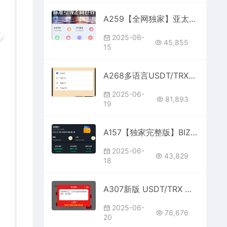
A259【全网独家】亚太创投股票理财系统完整版打包
2025-06-
45,855
15
A268多语言USDT/TRX哈希竞猜游戏 | 区块链哈希值预测平台 HTML前端开发
2025-06-
81,893
19
A157【独家完整版】BIZZAN币严系统源码 | 多语言交易所开发 | 支持币币交易、永续合约、期权与OTC交易
2025-06-
43,829
18
A307新版 USDT/TRX 区块链理财+质押挖矿+云矿机系统
2025-06-
76,676
20